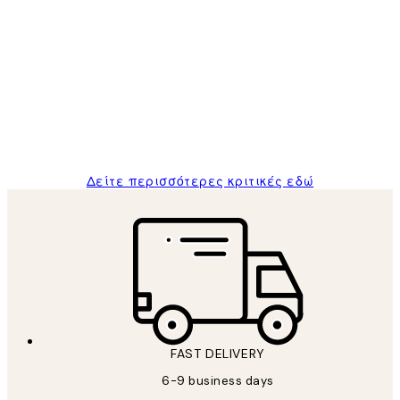
Επαληθευμένος αγοραστής
Κριτικές
Πελατών
The quality of the posters was excellent
and the package was delivered on time.
1 Απρ
ΠΑΝΑΓΙΩΤΗΣ Κ
Δείτε περισσότερες κριτικές εδώ
FAST DELIVERY
6-9 business days