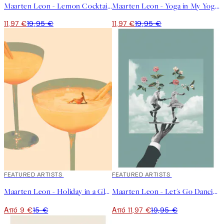
Maarten Leon - Lemon Cocktail Poster
Maarten Leon - Yoga in My Yoghurt Poster
11,97 €
19,95 €
11,97 €
19,95 €
40%*
FEATURED ARTISTS
40%*
FEATURED ARTISTS
Maarten Leon - Holiday in a Glass No1 Poster
Maarten Leon - Let's Go Dancing Poster
Από 9 €
15 €
Από 11,97 €
19,95 €