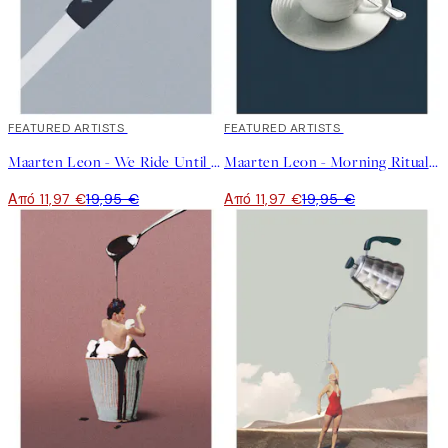
40%*
FEATURED ARTISTS
40%*
FEATURED ARTISTS
Maarten Leon - We Ride Until Dawn Poster
Maarten Leon - Morning Rituals Poster
Από 11,97 €
19,95 €
Από 11,97 €
19,95 €