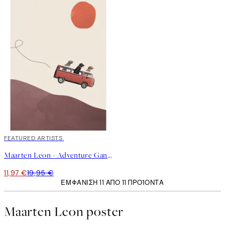
40%*
FEATURED ARTISTS
Maarten Leon - Adventure Gang Poster
11,97 €
19,95 €
ΕΜΦΆΝΙΣΗ 11 ΑΠΌ 11 ΠΡΟΪΌΝΤΑ
Maarten Leon poster