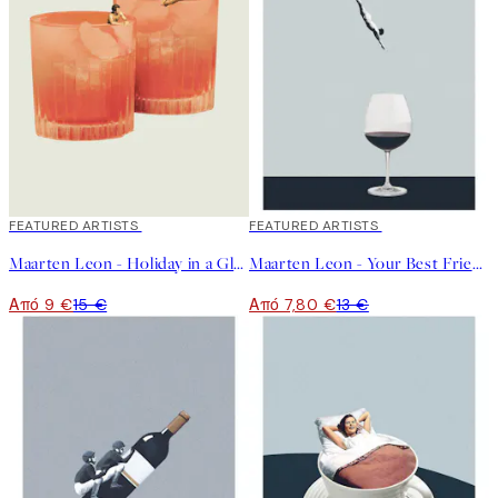
40%*
FEATURED ARTISTS
40%*
FEATURED ARTISTS
Maarten Leon - Holiday in a Glass No2 Poster
Maarten Leon - Your Best Friends Forget You Get Old Poster
Από 9 €
15 €
Από 7,80 €
13 €