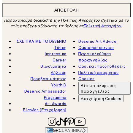
ΑΠΟΣΤΟΛΉ
Παρακαλούμε διαβάστε την Πολιτική Απορρήτου σχετικά με το
πώς επεξεργαζόμαστε τα δεδομένα
Πολιτική Απορρήτου
ΣΧΕΤΙΚΑ ΜΕ ΤΟ DESENIO
Desenio Art Advice
Τύπος
Customer service
Impressum
Παρακολούθηση
Career
παραγγελίας
Βιωσιμότητα
Όροι και προϋποθέσεις
Δήλωση
Πολιτική απορρήτου
Προσβασιμότητας
Cookies
YouthiD
Αίτημα ακύρωσης
Desenio Ambassador
παραγγελίας
Programme
Διαχείριση Cookies
Art Awards
Είσοδος (Επιχείρηση)
GRC
ΕΛΛΗΝΙΚΆ