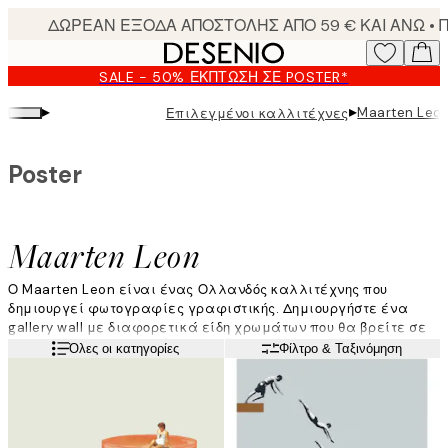
Skip
to
main
SALE - 50% ΈΚΠΤΩΣΗ ΣΕ POSTER*
content.
▸
▸
Maarten Leo
Επιλεγμένοι καλλιτέχνες
Poster
Maarten Leon
Ο Maarten Leon είναι ένας Ολλανδός καλλιτέχνης που
δημιουργεί φωτογραφίες γραφιστικής. Δημιουργήστε ένα
gallery wall με διαφορετικά είδη χρωμάτων που θα βρείτε σε
αυτή την κατηγορία. Παιχνιδιάρικα και διασκεδαστικά poster
Διαβάστε περισσότερα
Όλες οι κατηγορίες
Φίλτρο & Ταξινόμηση
για να τα συνδυάσετε μεταξύ τους. Εμπνευστείτε και βρείτε
τα poster του Maarten Leon εδώ!