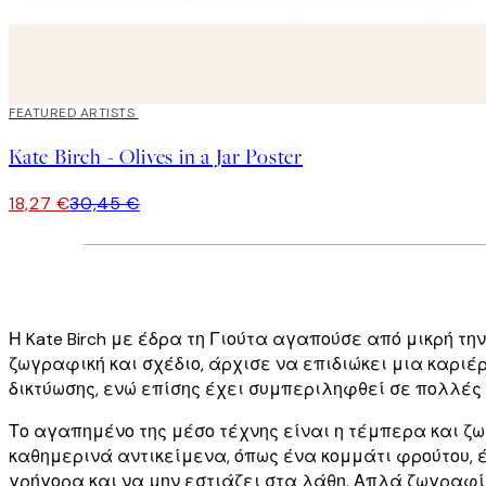
40%*
FEATURED ARTISTS
Kate Birch - Olives in a Jar Poster
18,27 €
30,45 €
Η Kate Birch με έδρα τη Γιούτα αγαπούσε από μικρή τη
ζωγραφική και σχέδιο, άρχισε να επιδιώκει μια καριέρ
δικτύωσης, ενώ επίσης έχει συμπεριληφθεί σε πολλές
Το αγαπημένο της μέσο τέχνης είναι η τέμπερα και ζω
καθημερινά αντικείμενα, όπως ένα κομμάτι φρούτου, έ
γρήγορα και να μην εστιάζει στα λάθη. Απλά ζωγραφίζ