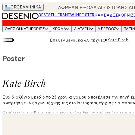
Skip
ΔΩΡΕΑΝ ΕΞΟΔΑ ΑΠΟΣΤΟΛΗΣ ΑΠΟ
GRC
ΕΛΛΗΝΙΚΆ
to
BESTSELLERS
NEW IN
POSTER
ΚΑΜΒΆΔΕΣ
ΚΟΡΝΊΖ
main
content.
ΌΛΕΣ ΟΙ ΚΑΤΗΓΟΡΊΕΣ
ΧΡΩΜΑ
ΔΙΑΤΑΞΗ
ΜΕΓΕΘΟΣ
ΤΑΞΙ
▸
▸
Kate Birch
Επιλεγμένοι καλλιτέχνες
Poster
Kate Birch
Ένα διαζύγιο μετά από 23 χρόνια γάμου αποτέλεσε την πηγή έμπ
ανάρτηση των έργων τέχνης της στο Instagram, άρχισε να αποκ
Οι πίνακες της Kate αποτυπώνουν συνήθως νεκρή φύση και τοπ
Διαβάστε περισσότερα
«Τα τελευταία χρόνια που μοιράζομαι τα έργα τα οποία δημιου
αντικείμενα για τους ανθρώπους. Αυτά τα μικρά αντικείμενα συ