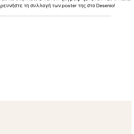
ευνήστε τη συλλογή των poster της στο Desenio!
Επαληθευμένος αγοραστής
Perfect
30 Μαρ
Kostas M