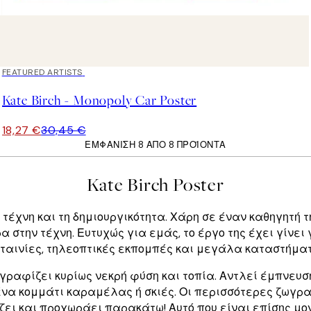
40%*
FEATURED ARTISTS
Kate Birch - Monopoly Car Poster
18,27 €
30,45 €
ΕΜΦΆΝΙΣΗ 8 ΑΠΌ 8 ΠΡΟΪΌΝΤΑ
Kate Birch Poster
ν τέχνη και τη δημιουργικότητα. Χάρη σε έναν καθηγητή 
α στην τέχνη. Ευτυχώς για εμάς, το έργο της έχει γίνει
 ταινίες, τηλεοπτικές εκπομπές και μεγάλα καταστήματ
γραφίζει κυρίως νεκρή φύση και τοπία. Αντλεί έμπνευση
να κομμάτι καραμέλας ή σκιές. Οι περισσότερες ζωγραφ
ει και προχωράει παρακάτω! Αυτό που είναι επίσης μον