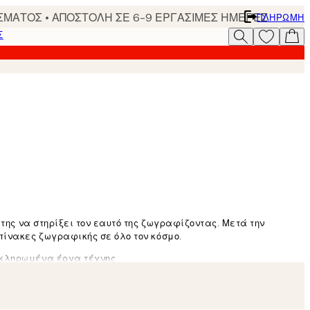
ΣΜΑΤΟΣ • ΑΠΟΣΤΟΛΗ ΣΕ 6-9 ΕΡΓΑΣΙΜΕΣ ΗΜΕΡΕΣ
ΠΛΗΡΩΜΉ
Σ
της να στηρίξει τον εαυτό της ζωγραφίζοντας. Μετά την
πίνακες ζωγραφικής σε όλο τον κόσμο.
οκληρωμένα έργα τέχνης.
 συνειδητοποιώ πόσο σημαντικά μπορεί να είναι αυτά τα
δέουν μεταξύ μας, αλλά και με το παρελθόν μας».