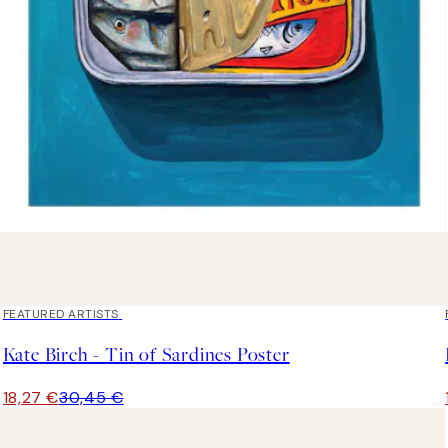
40%*
FEATURED ARTISTS
Kate Birch - Tin of Sardines Poster
18,27 €
30,45 €