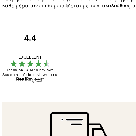
κάθε μέρα τον οποίο μοιράζεται με τους ακολούθους τη
4.4
Κριτικές
Πελατών
The quality of the 
EXCELLENT
Based on 108345 reviews.
See some of the reviews here.
1 Απρ
ΠΑΝΑΓΙΩΤΗΣ Κ