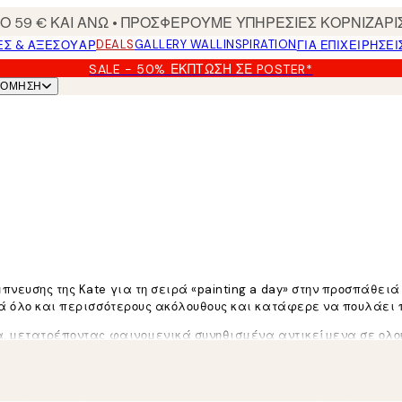
 59 € ΚΑΙ ΑΝΩ • ΠΡΟΣΦΕΡΟΥΜΕ ΥΠΗΡΕΣΙΕΣ ΚΟΡΝΙΖΑΡΙ
DEALS
GALLERY WALL
INSPIRATION
ΕΣ & ΑΞΕΣΟΥΆΡ
ΓΙΑ ΕΠΙΧΕΙΡΗΣΕΙ
SALE - 50% ΈΚΠΤΩΣΗ ΣΕ POSTER*
ΝΌΜΗΣΗ
νευσης της Kate για τη σειρά «painting a day» στην προσπάθειά 
τά όλο και περισσότερους ακόλουθους και κατάφερε να πουλάει 
ία, μετατρέποντας φαινομενικά συνηθισμένα αντικείμενα σε ολ
ργώ καθημερινά στα μέσα κοινωνικής δικτύωσης, έχω αρχίσει να
χνά κρύβουν τις ιστορίες που συνιστούν τη ζωή μας και μας συν