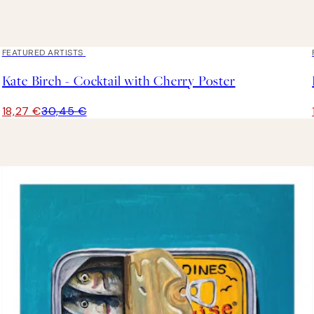
40%*
FEATURED ARTISTS
Kate Birch - Cocktail with Cherry Poster
18,27 €
30,45 €