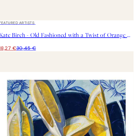
40%*
FEATURED ARTISTS
Kate Birch - Old Fashioned with a Twist of Orange Poster
18,27 €
30,45 €