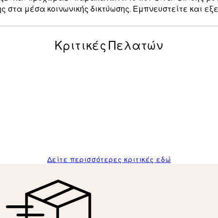
ς στα μέσα κοινωνικής δικτύωσης. Εμπνευστείτε και εξερ
Κριτικές Πελατών
posters was excellent and the package was delivered on time.
Δείτε περισσότερες κριτικές εδώ