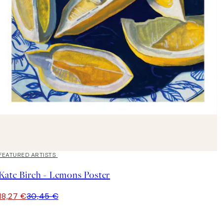
40%*
FEATURED ARTISTS
Kate Birch - Lemons Poster
18,27 €
30,45 €