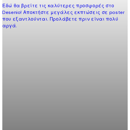
Εδώ θα βρείτε τις καλύτερες προσφορές στο
Desenio! Αποκτήστε μεγάλες εκπτώσεις σε poster
που εξαντλούνται. Προλάβετε πριν είναι πολύ
αργά.
Product
slider