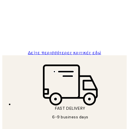
Κριτικές
Πελατών
The quality of the posters was excellent
and the package was delivered on time.
1 Απρ
ΠΑΝΑΓΙΩΤΗΣ Κ
Δείτε περισσότερες κριτικές εδώ
FAST DELIVERY
6-9 business days