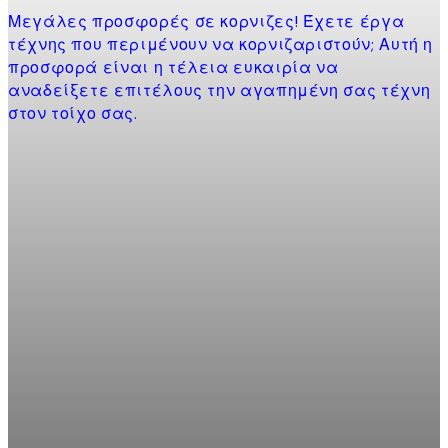
Μεγάλες προσφορές σε κορνιζες! Έχετε έργα
τέχνης που περιμένουν να κορνιζαριστούν; Αυτή η
προσφορά είναι η τέλεια ευκαιρία να
αναδείξετε επιτέλους την αγαπημένη σας τέχνη
στον τοίχο σας.
Product
slider