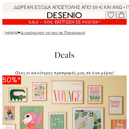
Skip
to
main
SALE - 50% ΈΚΠΤΩΣΗ ΣΕ POSTER*
content.
▸
Desenio
Διακόσμηση τοίχου σε Προσφορά
Deals
Όλες οι καλύτερες προσφορές μας σε ένα μέρος!
50%*