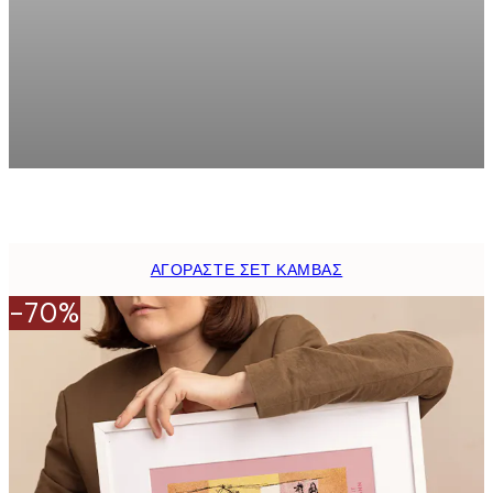
act Σετ δύο καμβάδων
Beige Texture Σετ δύο κ
118 €
Από 88,50 €
ΑΓΟΡΑΣΤΕ ΣΕΤ ΚΑΜΒΑΣ
-70%