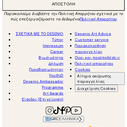
ΑΠΟΣΤΟΛΉ
Παρακαλούμε διαβάστε την Πολιτική Απορρήτου σχετικά με το
πώς επεξεργαζόμαστε τα δεδομένα
Πολιτική Απορρήτου
ΣΧΕΤΙΚΑ ΜΕ ΤΟ DESENIO
Desenio Art Advice
Τύπος
Customer service
Impressum
Παρακολούθηση
Career
παραγγελίας
Βιωσιμότητα
Όροι και προϋποθέσεις
Δήλωση
Πολιτική απορρήτου
Προσβασιμότητας
Cookies
YouthiD
Αίτημα ακύρωσης
Desenio Ambassador
παραγγελίας
Programme
Διαχείριση Cookies
Art Awards
Είσοδος (Επιχείρηση)
GRC
ΕΛΛΗΝΙΚΆ