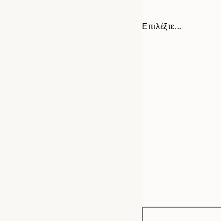
Επιλέξτε...
Frame
21x30 cm
options
30x40 cm