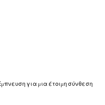
50%*
Body, Mind and Soul Poster
Από 6,50 €
13 €
Έμπνευση για μια έτοιμη σύνθεση