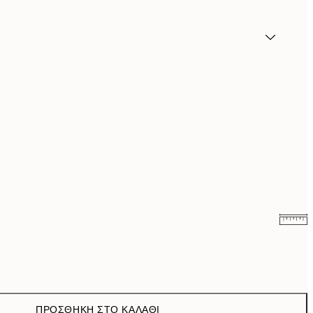
6,58 €
21,95 €
13,04 €
43,45 €
ΠΡΟΣΘΉΚΗ ΣΤΟ ΚΑΛΆΘΙ