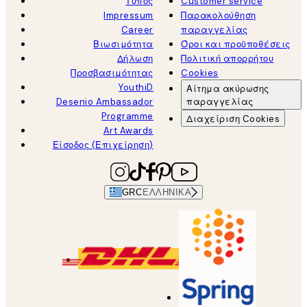
Τύπος
Customer service
Impressum
Παρακολούθηση
Career
παραγγελίας
Βιωσιμότητα
Όροι και προϋποθέσεις
Δήλωση
Πολιτική απορρήτου
Προσβασιμότητας
Cookies
YouthiD
Αίτημα ακύρωσης
Desenio Ambassador
παραγγελίας
Programme
Διαχείριση Cookies
Art Awards
Είσοδος (Επιχείρηση)
GRC
ΕΛΛΗΝΙΚΆ