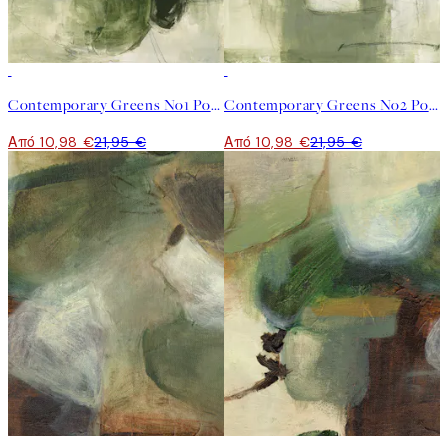
50%*
50%*
Contemporary Greens No1 Poster
Contemporary Greens No2 Poster
Από 10,98 €
21,95 €
Από 10,98 €
21,95 €
50%*
50%*