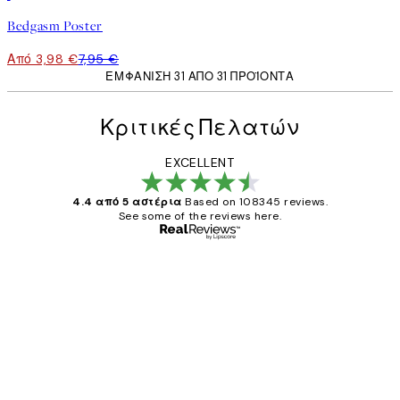
Bedgasm Poster
Από 3,98 €
7,95 €
ΕΜΦΆΝΙΣΗ 31 ΑΠΌ 31 ΠΡΟΪΌΝΤΑ
Κριτικές Πελατών
EXCELLENT
4.4 από 5 αστέρια
Based on 108345 reviews.
See some of the reviews here.
Επαληθευμένος αγοραστής
Κριτικές
Πελατών
The quality of the posters was excellent
and the package was delivered on time.
1 Απρ
ΠΑΝΑΓΙΩΤΗΣ Κ