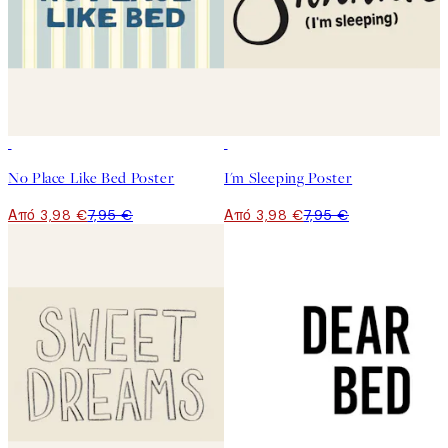
50%*
50%*
No Place Like Bed Poster
I'm Sleeping Poster
Από 3,98 €
7,95 €
Από 3,98 €
7,95 €