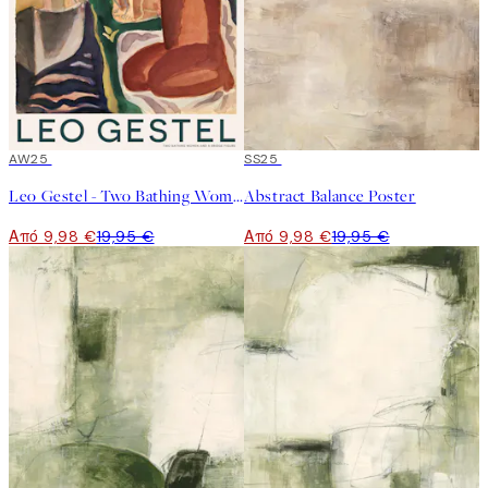
50%*
AW25
50%*
SS25
Leo Gestel - Two Bathing Women and a Bridge Figure Poster
Abstract Balance Poster
Από 9,98 €
19,95 €
Από 9,98 €
19,95 €