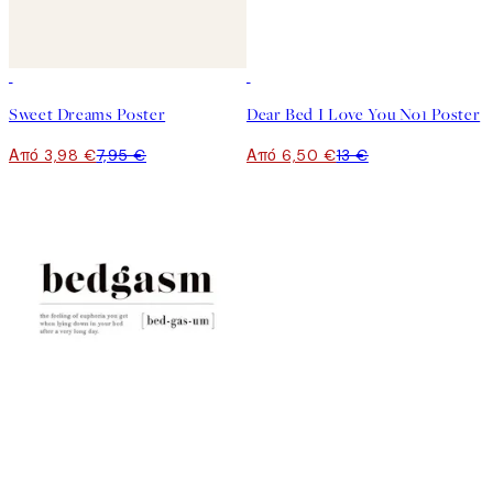
50%*
50%*
Sweet Dreams Poster
Dear Bed I Love You No1 Poster
Από 3,98 €
7,95 €
Από 6,50 €
13 €
50%*