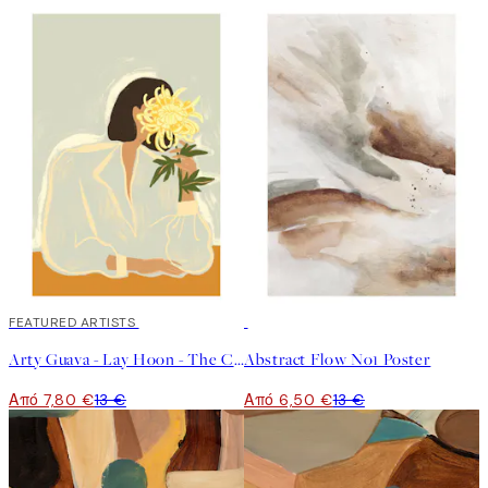
40%*
FEATURED ARTISTS
50%*
Arty Guava - Lay Hoon - The Chrysanthemum Poster
Abstract Flow No1 Poster
Από 7,80 €
13 €
Από 6,50 €
13 €