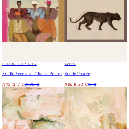
40%*
FEATURED ARTISTS
50%*
AW25
Studio Vreeken - Cheers Poster
Stride Poster
Από 13,17 €
21,95 €
Από 6,50 €
13 €