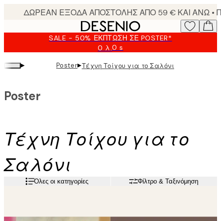
Skip
to
main
SALE - 50% ΈΚΠΤΩΣΗ ΣΕ POSTER*
content.
0 s
0 λ.
Ισχύει
μέχρι:
▸
▸
Poster
Τέχνη Τοίχου για το Σαλόνι
2026-
08-
10
Poster
Τέχνη Τοίχου για το
Σαλόνι
Όλες οι κατηγορίες
Φίλτρο & Ταξινόμηση