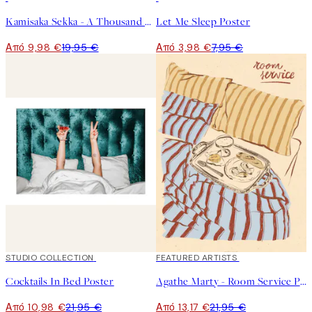
Kamisaka Sekka - A Thousand Grasses Pl.09 Poster
Let Me Sleep Poster
Από 9,98 €
19,95 €
Από 3,98 €
7,95 €
50%*
STUDIO COLLECTION
40%*
FEATURED ARTISTS
Cocktails In Bed Poster
Agathe Marty - Room Service Poster
Από 10,98 €
21,95 €
Από 13,17 €
21,95 €