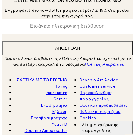
ΕΛΑΤΕ ΜΑΖΙ ΜΑΣ ΣΤΟΝ ΚΟΣΜΟ ΤΗΣ ΤΕΧΝΗΣ ΜΑΣ
Εγγραφείτε στο newsletter μας και κερδίστε 15% στα poster
στην επόμενη αγορά σας!
*
Ηλεκτρονική Διεύθυνση
ΑΠΟΣΤΟΛΉ
Παρακαλούμε διαβάστε την Πολιτική Απορρήτου σχετικά με το
πώς επεξεργαζόμαστε τα δεδομένα
Πολιτική Απορρήτου
ΣΧΕΤΙΚΑ ΜΕ ΤΟ DESENIO
Desenio Art Advice
Τύπος
Customer service
Impressum
Παρακολούθηση
Career
παραγγελίας
Βιωσιμότητα
Όροι και προϋποθέσεις
Δήλωση
Πολιτική απορρήτου
Προσβασιμότητας
Cookies
YouthiD
Αίτημα ακύρωσης
Desenio Ambassador
παραγγελίας