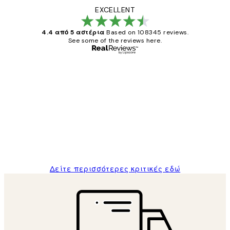
EXCELLENT
4.4 από 5 αστέρια
Based on 108345 reviews.
See some of the reviews here.
Επαληθευμένος αγοραστής
Κριτικές
Πελατών
The quality of the posters was excellent
and the package was delivered on time.
1 Απρ
ΠΑΝΑΓΙΩΤΗΣ Κ
Δείτε περισσότερες κριτικές εδώ