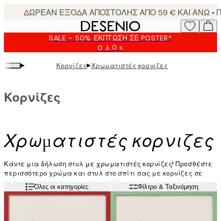
Skip
to
main
SALE - 50% ΈΚΠΤΩΣΗ ΣΕ POSTER*
content.
0 s
0 λ.
Ισχύει
μέχρι:
▸
▸
Κορνίζες
Χρωματιστές κορνιζες
2026-
08-
09
Κορνίζες
Χρωματιστές κορνιζες
Κάντε μια δήλωση στυλ με χρωματιστές κορνίζες! Προσθέστε
περισσότερο χρώμα και στυλ στο σπίτι σας με κορνίζες σε
όλα τα χρώματα του ουράνιου τόξου.
Διαβάστε περισσότερα
Όλες οι κατηγορίες
Φίλτρο & Ταξινόμηση