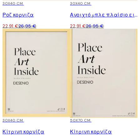
15%*
30X40 CM
15%*
30X40 CM
Ροζ κορνιζα
Ανοιχτό μπλε πλαίσιο εικόνας
22,91 €
26,95 €
22,91 €
26,95 €
15%*
30X40 CM
15%*
50X70 CM
Κίτρινη κορνίζα
Κίτρινη κορνίζα