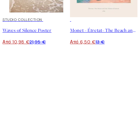
50%*
STUDIO COLLECTION
50%*
Waves of Silence Poster
Monet - Étretat- The Beach and the Falaise d'Amont Poster
Από 10,98 €
21,95 €
Από 6,50 €
13 €