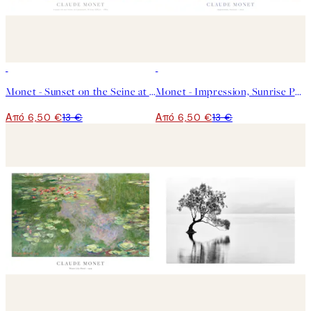
50%*
50%*
Monet - Sunset on the Seine at Lavacourt, Winter Effect Poster
Monet - Impression, Sunrise Poster
Από 6,50 €
13 €
Από 6,50 €
13 €