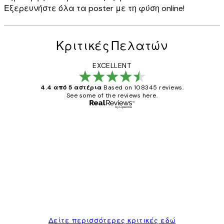
Εξερευνήστε όλα τα poster με τη φύση online!
Κριτικές Πελατών
EXCELLENT
4.4 από 5 αστέρια
Based on 108345 reviews.
See some of the reviews here.
Επαληθευμένος αγοραστής
Κριτικές
Πελατών
The quality of the posters was excellent
and the package was delivered on time.
1 Απρ
ΠΑΝΑΓΙΩΤΗΣ Κ
Δείτε περισσότερες κριτικές εδώ