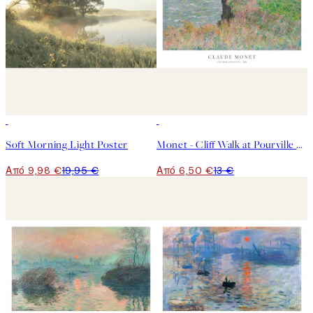
50%*
50%*
Soft Morning Light Poster
Monet - Cliff Walk at Pourville Poster
Από 9,98 €
19,95 €
Από 6,50 €
13 €