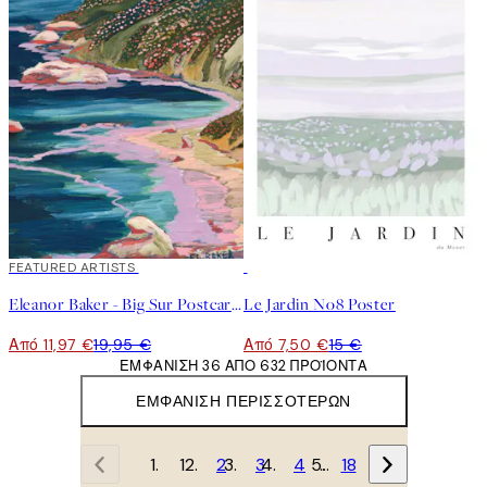
40%*
FEATURED ARTISTS
50%*
Eleanor Baker - Big Sur Postcard Poster
Le Jardin No8 Poster
Από 11,97 €
19,95 €
Από 7,50 €
15 €
ΕΜΦΆΝΙΣΗ 36 ΑΠΌ 632 ΠΡΟΪΌΝΤΑ
ΕΜΦΆΝΙΣΗ ΠΕΡΙΣΣΌΤΕΡΩΝ
1
2
3
4
…
18