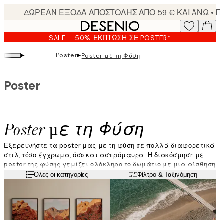
Skip
to
main
SALE - 50% ΈΚΠΤΩΣΗ ΣΕ POSTER*
content.
▸
▸
Poster
Poster με τη Φύση
Poster
Poster με τη Φύση
Εξερευνήστε τα poster μας με τη φύση σε πολλά διαφορετικά
στιλ, τόσο έγχρωμα, όσο και ασπρόμαυρα. Η διακόσμηση με
poster της φύσης γεμίζει ολόκληρο το δωμάτιο με μια αίσθηση
γαλήνης και αρμονίας. Διακοσμήστε τους τοίχους σας με
Διαβάστε περισσότερα
Όλες οι κατηγορίες
Φίλτρο & Ταξινόμηση
σχέδια που απεικονίζουν μια κυματιστή θάλασσα, ένα
καταπράσινο δάσος ή τη θέα από την κορυφή ενός βουνού.
Έχουμε μία μεγάλη συλλογή που ταιριάζει σε όλα τα είδη
στιλ διακόσμησης.