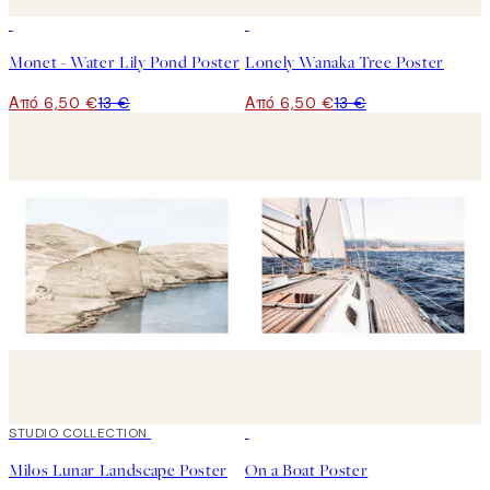
50%*
50%*
Monet - Water Lily Pond Poster
Lonely Wanaka Tree Poster
Από 6,50 €
13 €
Από 6,50 €
13 €
50%*
STUDIO COLLECTION
50%*
Milos Lunar Landscape Poster
On a Boat Poster