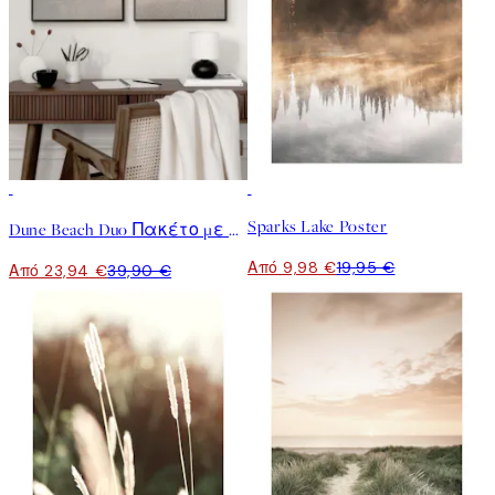
-40%
50%*
Sparks Lake Poster
Dune Beach Duo Πακέτο με poster
Από 9,98 €
19,95 €
Από 23,94 €
39,90 €