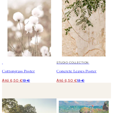
50%*
50%*
STUDIO COLLECTION
Cottongrass Poster
Concrete Leaves Poster
Από 6,50 €
13 €
Από 6,50 €
13 €