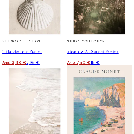
50%*
STUDIO COLLECTION
50%*
STUDIO COLLECTION
Tidal Secrets Poster
Meadow At Sunset Poster
Από 3,98 €
7,95 €
Από 7,50 €
15 €