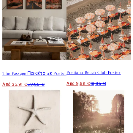
-40%
50%*
Positano Beach Club Poster
The Passage Πακέτο με Poster
Από 9,98 €
19,95 €
Από 35,91 €
59,85 €