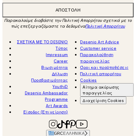
ΑΠΟΣΤΟΛΉ
Παρακαλούμε διαβάστε την Πολιτική Απορρήτου σχετικά με το
πώς επεξεργαζόμαστε τα δεδομένα
Πολιτική Απορρήτου
ΣΧΕΤΙΚΑ ΜΕ ΤΟ DESENIO
Desenio Art Advice
Τύπος
Customer service
Impressum
Παρακολούθηση
Career
παραγγελίας
Βιωσιμότητα
Όροι και προϋποθέσεις
Δήλωση
Πολιτική απορρήτου
Προσβασιμότητας
Cookies
YouthiD
Αίτημα ακύρωσης
Desenio Ambassador
παραγγελίας
Programme
Διαχείριση Cookies
Art Awards
Είσοδος (Επιχείρηση)
GRC
ΕΛΛΗΝΙΚΆ