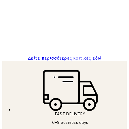
Επαληθευμένος αγοραστής
Κριτικές
Πελατών
The quality of the posters was excellent
and the package was delivered on time.
1 Απρ
ΠΑΝΑΓΙΩΤΗΣ Κ
Δείτε περισσότερες κριτικές εδώ
FAST DELIVERY
6-9 business days