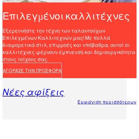
Επιλεγμένοι καλλιτέχνες
Εξερευνήστε την τέχνη των ταλαντούχων
Επιλεγμένων Καλλιτεχνών μας! Με πολλά
διαφορετικά στιλ, επιρροές και υπόβαθρα, αυτοί οι
καλλιτέχνες φέρνουν έμπνευση και δημιουργικότητα
στους τοίχους σας.
ΑΓΟΡΑΣΕ ΤΗΝ ΠΡΟΣΦΟΡΑ
Νέες αφίξεις
Εμφάνιση περισσότερων
Product
Slider