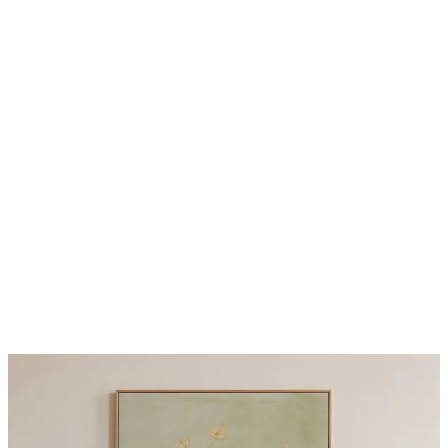
-40%
Shifting Sands Πακέτο με Poster
Από 26,34 €
43,90 €