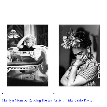
50%*
Marilyn Monroe Reading Poster
Artist, Frida Kahlo Poster