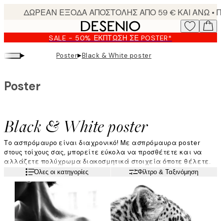
Skip
to
main
SALE - 50% ΈΚΠΤΩΣΗ ΣΕ POSTER*
content.
▸
▸
Poster
Black & White poster
Poster
Black & White poster
Το ασπρόμαυρο είναι διαχρονικό! Με ασπρόμαυρα poster
στους τοίχους σας, μπορείτε εύκολα να προσθέτετε και να
αλλάζετε πολύχρωμα διακοσμητικά στοιχεία όποτε θέλετε.
Έχουμε μια τεράστια γκάμα μονόχρωμων poster που
Διαβάστε περισσότερα
Όλες οι κατηγορίες
Φίλτρο & Ταξινόμηση
περιλαμβάνουν από φωτογραφική τέχνη έως graphic design
και όμορφες εικόνες της φύσης.