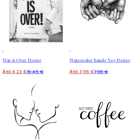
50%*
50%*
War is Over Poster
Watercolor hands No3 Poster
Από 8,23 €
16,45 €
Από 3,98 €
7,95 €