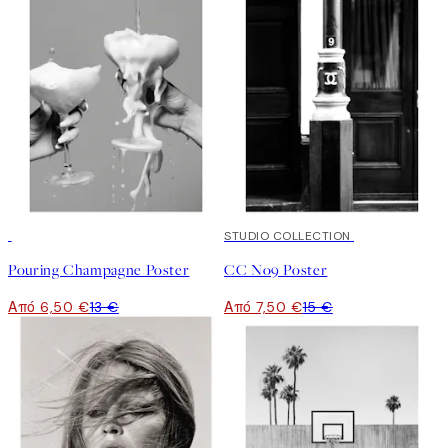
50%*
50%*
STUDIO COLLECTION
Pouring Champagne Poster
CC No9 Poster
Από 6,50 €
13 €
Από 7,50 €
15 €