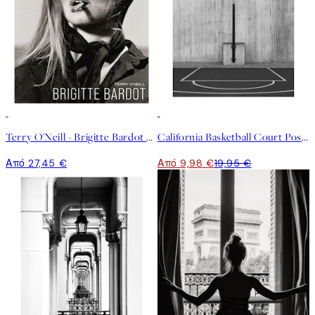
50%*
Terry O'Neill - Brigitte Bardot Poster
California Basketball Court Poster
Από 27,45 €
Από 9,98 €
19,95 €