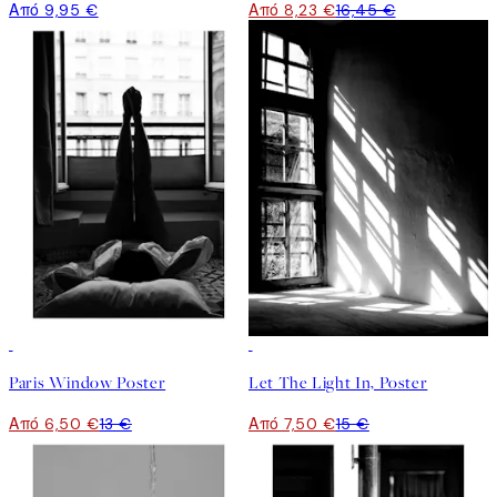
Από 9,95 €
Από 8,23 €
16,45 €
50%*
50%*
Paris Window Poster
Let The Light In, Poster
Από 6,50 €
13 €
Από 7,50 €
15 €