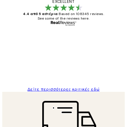
EXCELLENT
4.4 από 5 αστέρια
Based on 108345 reviews.
See some of the reviews here.
Επαληθευμένος αγοραστής
Κριτικές
Πελατών
The quality of the posters was excellent
and the package was delivered on time.
1 Απρ
ΠΑΝΑΓΙΩΤΗΣ Κ
Δείτε περισσότερες κριτικές εδώ