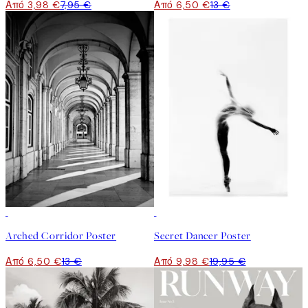
Από 3,98 €
7,95 €
Από 6,50 €
13 €
50%*
50%*
Arched Corridor Poster
Secret Dancer Poster
Από 6,50 €
13 €
Από 9,98 €
19,95 €