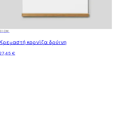
51 CM
Κρεμαστή κορνίζα δρύινη
27,45 €