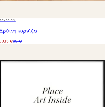
15%*
50X50 CM
Δρύινη κορνίζα
33,15 €
39 €