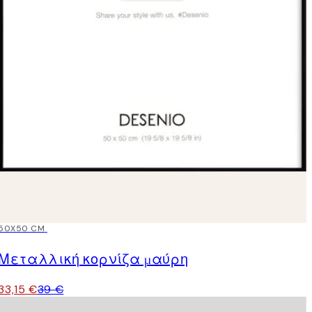
15%*
50X50 CM
Μεταλλική κορνίζα μαύρη
33,15 €
39 €