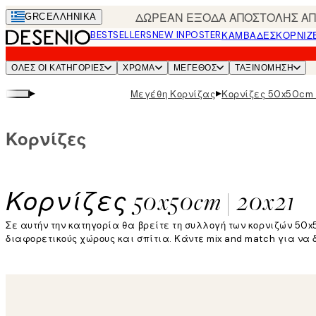
Skip
ΔΩΡΕΑΝ ΕΞΟΔΑ ΑΠΟΣΤΟΛΗΣ ΑΠΟ
GRC
ΕΛΛΗΝΙΚΆ
to
BESTSELLERS
NEW IN
POSTER
ΚΑΜΒΆΔΕΣ
ΚΟΡΝΊΖ
main
content.
ΌΛΕΣ ΟΙ ΚΑΤΗΓΟΡΊΕΣ
ΧΡΩΜΑ
ΜΕΓΕΘΟΣ
ΤΑΞΙΝΌΜΗΣΗ
▸
▸
Μεγέθη Κορνίζας
Κορνίζες 50x50cm |
Κορνίζες
Κορνίζες 50x50cm | 20x21
Σε αυτήν την κατηγορία θα βρείτε τη συλλογή των κορνιζών 50x
διαφορετικούς χώρους και σπίτια. Κάντε mix and match για να 
Διαβάστε περισσότερα