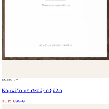
15%*
50X50 CM
Κορνίζα με σκούρο ξύλο
33,15 €
39 €