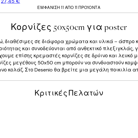
27,45 €
ΕΜΦΆΝΙΣΗ 11 ΑΠΌ 11 ΠΡΟΪΌΝΤΑ
Κορνίζες 50x50cm για poster
ώ, διαθέσιμες σε διάφορα χρώματα και υλικά – άσπρο κα
ποιότητας και συνοδεύονται από ανθεκτικό πλεξιγκλάς, 
ουμε επίσης κρεμαστές κορνίζες σε δρύινο και λευκό με
ρνίζες μεγέθους 50x50 cm μπορούν να συνδυαστούν κομψ
ο κολάζ. Στο Desenio θα βρείτε μια μεγάλη ποικιλία απ
Κριτικές Πελατών
posters was excellent and the package was delivered on time.