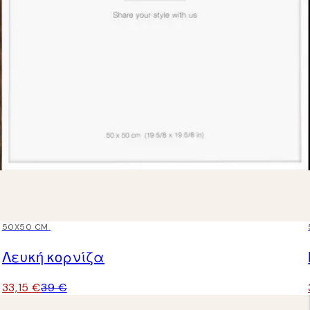
15%*
50X50 CM
Λευκή κορνίζα
33,15 €
39 €