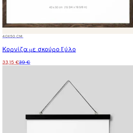
15%*
40X50 CM
Κορνίζα με σκούρο ξύλο
33,15 €
39 €