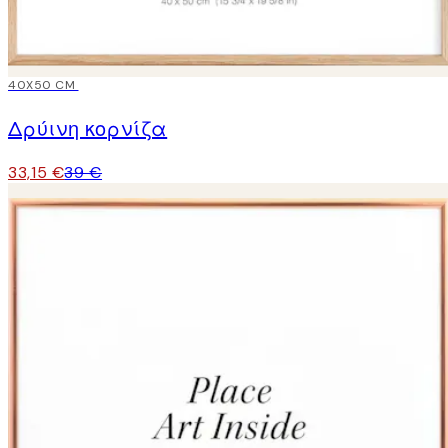
15%*
40X50 CM
Δρύινη κορνίζα
33,15 €
39 €