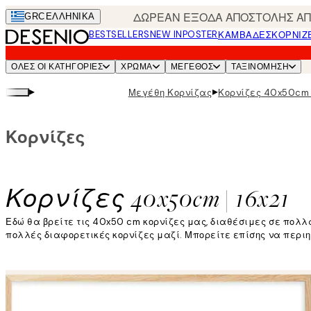
Skip
ΔΩΡΕΑΝ ΕΞΟΔΑ ΑΠΟΣΤΟΛΗΣ ΑΠΟ
GRC
ΕΛΛΗΝΙΚΆ
to
BESTSELLERS
NEW IN
POSTER
ΚΑΜΒΆΔΕΣ
ΚΟΡΝΊΖ
main
content.
ΌΛΕΣ ΟΙ ΚΑΤΗΓΟΡΊΕΣ
ΧΡΩΜΑ
ΜΕΓΕΘΟΣ
ΤΑΞΙΝΌΜΗΣΗ
▸
▸
Μεγέθη Κορνίζας
Κορνίζες 40x50cm |
Κορνίζες
Κορνίζες 40x50cm | 16x21
Εδώ θα βρείτε τις 40x50 cm κορνίζες μας, διαθέσιμες σε πολλ
πολλές διαφορετικές κορνίζες μαζί. Μπορείτε επίσης να περι
Διαβάστε περισσότερα