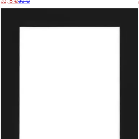
33,15 €
39 €