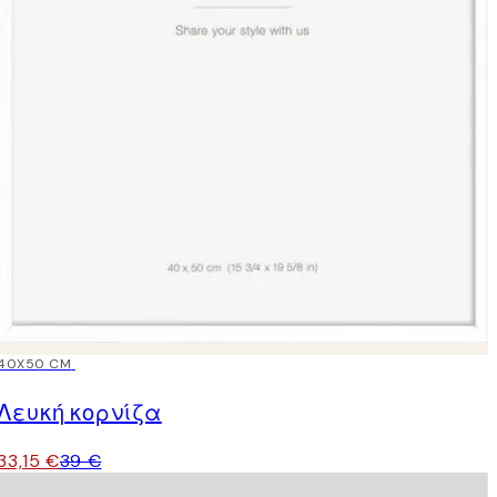
15%*
40X50 CM
Λευκή κορνίζα
33,15 €
39 €