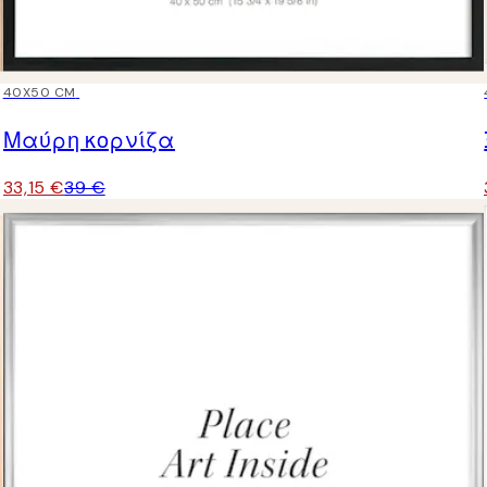
15%*
40X50 CM
Μαύρη κορνίζα
33,15 €
39 €