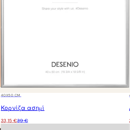
15%*
40X50 CM
Κορνίζα ασημί
33,15 €
39 €