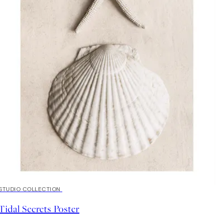
50%*
STUDIO COLLECTION
Tidal Secrets Poster