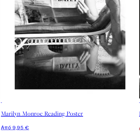
Marilyn Monroe Reading Poster
Από 9,95 €