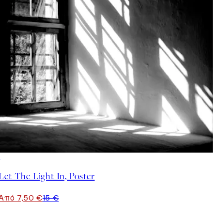
50%*
Let The Light In, Poster
Από 7,50 €
15 €