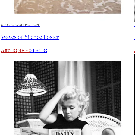
50%*
STUDIO COLLECTION
Waves of Silence Poster
Από 10,98 €
21,95 €