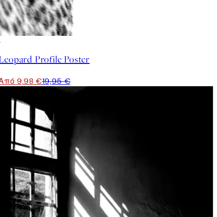
50%*
Leopard Profile Poster
Από 9,98 €
19,95 €