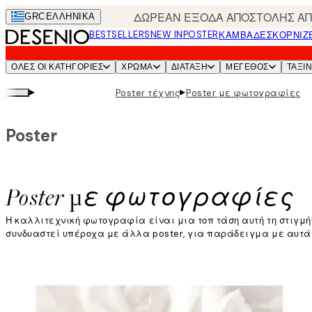
Skip
ΔΩΡΕΑΝ ΕΞΟΔΑ ΑΠΟΣΤΟΛΗΣ ΑΠΟ
GRC
ΕΛΛΗΝΙΚΆ
to
BESTSELLERS
NEW IN
POSTER
ΚΑΜΒΆΔΕΣ
ΚΟΡΝΊΖ
main
content.
ΌΛΕΣ ΟΙ ΚΑΤΗΓΟΡΊΕΣ
ΧΡΩΜΑ
ΔΙΑΤΑΞΗ
ΜΕΓΕΘΟΣ
ΤΑΞΙ
▸
▸
Poster τέχνης
Poster με φωτογραφίες
Poster
Poster με φωτογραφίες
Η καλλιτεχνική φωτογραφία είναι μια τοπ τάση αυτή τη στιγμ
συνδυαστεί υπέροχα με άλλα poster, για παράδειγμα με αυτά 
Διαβάστε περισσότερα