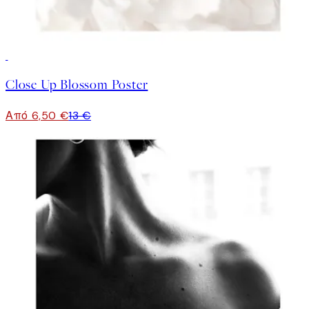
50%*
Close Up Blossom Poster
Από 6,50 €
13 €