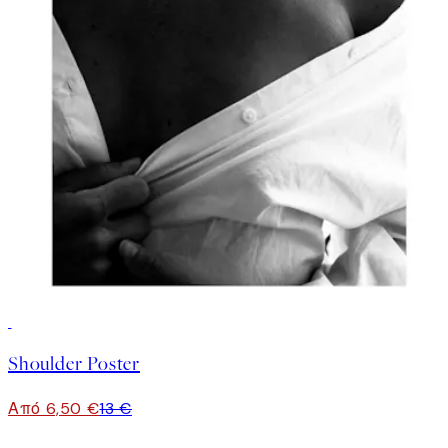
50%*
Shoulder Poster
Από 6,50 €
13 €