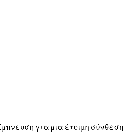
50%*
The Good Life Poster
Από 6,50 €
13 €
Έμπνευση για μια έτοιμη σύνθεση