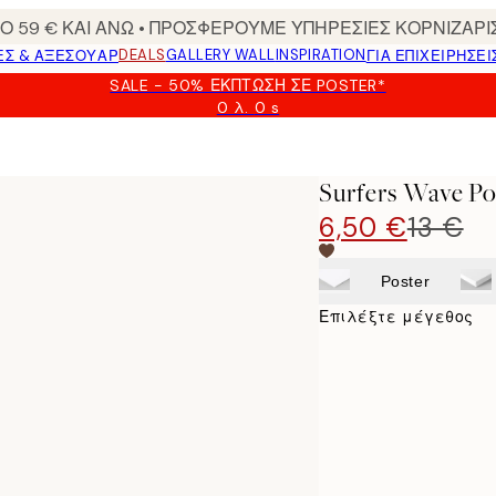
 59 € ΚΑΙ ΑΝΩ • ΠΡΟΣΦΕΡΟΥΜΕ ΥΠΗΡΕΣΙΕΣ ΚΟΡΝΙΖΑΡΙ
DEALS
GALLERY WALL
INSPIRATION
ΕΣ & ΑΞΕΣΟΥΆΡ
ΓΙΑ ΕΠΙΧΕΙΡΗΣΕΙ
SALE - 50% ΈΚΠΤΩΣΗ ΣΕ POSTER*
0 λ.
0 s
Ισχύει
μέχρι:
2026-
08-
Surfers Wave Po
09
6,50 €
13 €
Poster
Επιλέξτε μέγεθος