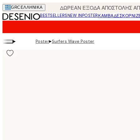
Skip
ΔΩΡΕΑΝ ΕΞΟΔΑ ΑΠΟΣΤΟΛΗΣ ΑΠΟ
GRC
ΕΛΛΗΝΙΚΆ
to
BESTSELLERS
NEW IN
POSTER
ΚΑΜΒΆΔΕΣ
ΚΟΡΝΊΖ
main
content.
▸
▸
Poster
Surfers Wave Poster