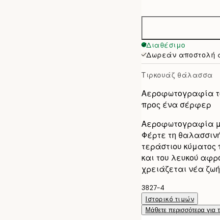
options
30x40 cm
40x50 cm
Διαθέσιμο
Δωρεάν αποστολή 
50x70 cm
Τιρκουάζ θάλασσα
70x100 cm
Αεροφωτογραφία το
προς ένα σέρφερ
Αεροφωτογραφία μπ
Φέρτε τη θαλασσινή
τεράστιου κύματος 
και του λευκού αφρο
χρειάζεται νέα ζω
3827-4
Ιστορικό τιμών
Μάθετε περισσότερα για 