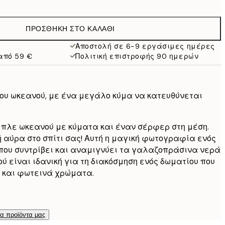
9,98 €
19,95 €
ΠΡΟΣΘΉΚΗ ΣΤΟ ΚΑΛΆΘΙ
13,73 €
27,45 €
Αποστολή σε 6-9 εργάσιμες ημέρες
από 59 €
Πολιτική επιστροφής 90 ημερών
16,23 €
32,45 €
24,50 €
49 €
υ ωκεανού, με ένα μεγάλο κύμα να κατευθύνεται
λε ωκεανού με κύματα και έναν σέρφερ στη μέση.
 αύρα στο σπίτι σας! Αυτή η μαγική φωτογραφία ενός
που συντρίβει και αναμιγνύει τα γαλαζοπράσινα νερά
ύ είναι ιδανική για τη διακόσμηση ενός δωματίου που
ή και φωτεινά χρώματα.
τα προϊόντα μας