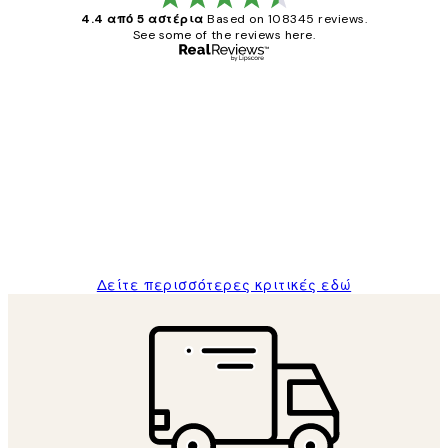
4.4 από 5 αστέρια
Based on 108345 reviews.
See some of the reviews here.
Επαληθευμένος αγοραστής
Κριτικές
Πελατών
The quality of the posters was excellent
and the package was delivered on time.
1 Απρ
ΠΑΝΑΓΙΩΤΗΣ Κ
Δείτε περισσότερες κριτικές εδώ