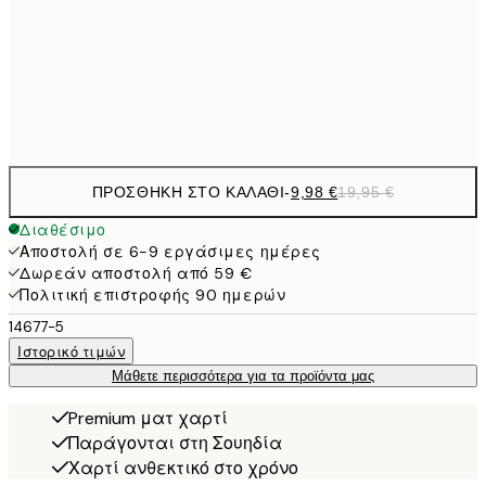
16,2
50x70 cm
32,
Frame
options
ΠΡΟΣΘΉΚΗ ΣΤΟ ΚΑΛΆΘΙ
-
9,98 €
19,95 €
Διαθέσιμο
Αποστολή σε 6-9 εργάσιμες ημέρες
Δωρεάν αποστολή από 59 €
Πολιτική επιστροφής 90 ημερών
14677-5
Ιστορικό τιμών
Μάθετε περισσότερα για τα προϊόντα μας
Premium ματ χαρτί
Παράγονται στη Σουηδία
Χαρτί ανθεκτικό στο χρόνο