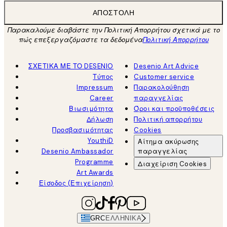
ΑΠΟΣΤΟΛΉ
Παρακαλούμε διαβάστε την Πολιτική Απορρήτου σχετικά με το
πώς επεξεργαζόμαστε τα δεδομένα
Πολιτική Απορρήτου
ΣΧΕΤΙΚΑ ΜΕ ΤΟ DESENIO
Desenio Art Advice
Τύπος
Customer service
Impressum
Παρακολούθηση
Career
παραγγελίας
Βιωσιμότητα
Όροι και προϋποθέσεις
Δήλωση
Πολιτική απορρήτου
Προσβασιμότητας
Cookies
YouthiD
Αίτημα ακύρωσης
Desenio Ambassador
παραγγελίας
Programme
Διαχείριση Cookies
Art Awards
Είσοδος (Επιχείρηση)
GRC
ΕΛΛΗΝΙΚΆ