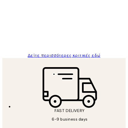
Επαληθευμένος αγοραστής
Κριτικές
Πελατών
The quality of the posters was excellent
and the package was delivered on time.
1 Απρ
ΠΑΝΑΓΙΩΤΗΣ Κ
Δείτε περισσότερες κριτικές εδώ
FAST DELIVERY
6-9 business days