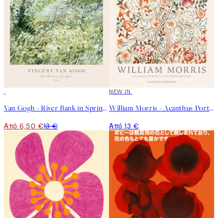
50%*
NEW IN
Van Gogh - River Bank in Springtime Poster
William Morris - Acanthus Portière Poster
Από 6,50 €
13 €
Από 13 €