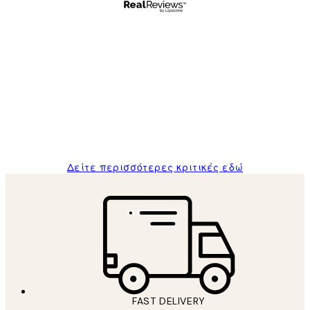
Επαληθευμένος αγοραστής
Κριτικές
Πελατών
The quality of the posters was excellent
and the package was delivered on time.
1 Απρ
ΠΑΝΑΓΙΩΤΗΣ Κ
Δείτε περισσότερες κριτικές εδώ
FAST DELIVERY