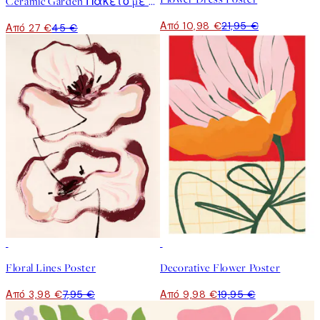
Ceramic Garden Πακέτο με Poster
Από 10,98 €
21,95 €
Από 27 €
45 €
50%*
50%*
Floral Lines Poster
Decorative Flower Poster
Από 3,98 €
7,95 €
Από 9,98 €
19,95 €