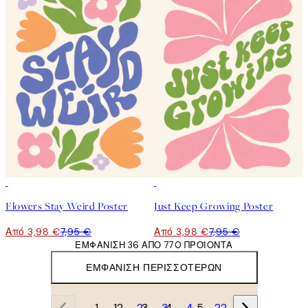
50%*
50%*
Flowers Stay Weird Poster
Just Keep Growing Poster
Από 3,98 €
7,95 €
Από 3,98 €
7,95 €
ΕΜΦΆΝΙΣΗ 36 ΑΠΌ 770 ΠΡΟΪΌΝΤΑ
ΕΜΦΆΝΙΣΗ ΠΕΡΙΣΣΌΤΕΡΩΝ
1
2
3
4
…
22