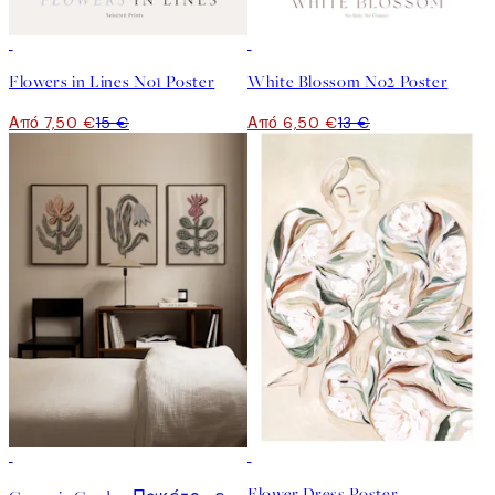
50%*
50%*
Flowers in Lines No1 Poster
White Blossom No2 Poster
Από 7,50 €
15 €
Από 6,50 €
13 €
-40%
50%*
Flower Dress Poster