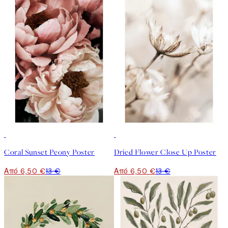
50%*
50%*
Coral Sunset Peony Poster
Dried Flower Close Up Poster
Από 6,50 €
13 €
Από 6,50 €
13 €