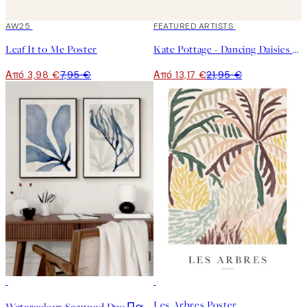
50%*
AW25
40%*
FEATURED ARTISTS
Leaf It to Me Poster
Kate Pottage - Dancing Daisies Poster
Από 3,98 €
7,95 €
Από 13,17 €
21,95 €
-40%
-70%
Outlet
Les Arbres Poster