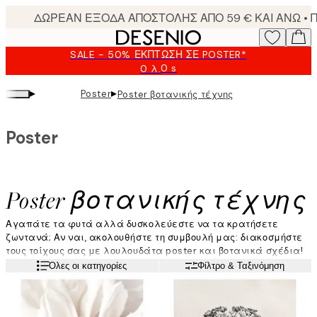
Skip
to
main
SALE - 50% ΈΚΠΤΩΣΗ ΣΕ POSTER*
content.
0 s
0 λ.
Ισχύει
μέχρι:
▸
▸
Poster
Poster βοτανικής τέχνης
2026-
08-
09
Poster
Poster βοτανικής τέχνης
Αγαπάτε τα φυτά αλλά δυσκολεύεστε να τα κρατήσετε
ζωντανά; Αν ναι, ακολουθήστε τη συμβουλή μας: διακοσμήστε
τους τοίχους σας με λουλουδάτα poster και βοτανικά σχέδια!
Βοτανική τέχνη με κάκτους, λουλούδια, φοίνικες και άλλα
Διαβάστε περισσότερα
Όλες οι κατηγορίες
Φίλτρο & Ταξινόμηση
φυτά για να δημιουργήσετε έναν προσωπικό χώρο πρασίνου.