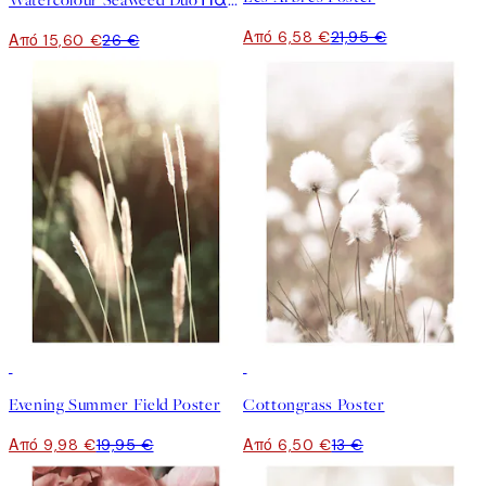
Watercolour Seaweed Duo Πακέτο με poster
Από 6,58 €
21,95 €
Από 15,60 €
26 €
50%*
50%*
Evening Summer Field Poster
Cottongrass Poster
Από 9,98 €
19,95 €
Από 6,50 €
13 €