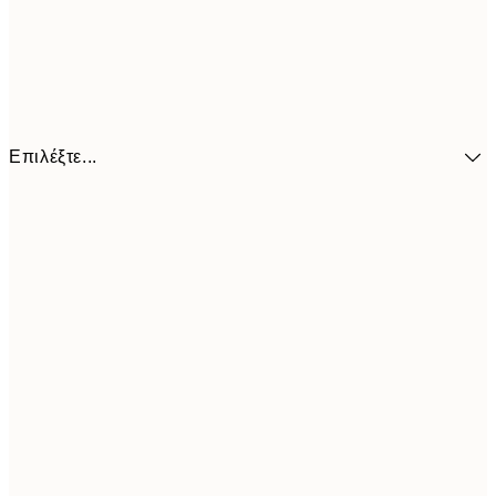
Επιλέξτε...
10,9