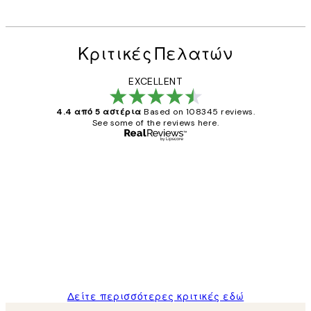
Κριτικές Πελατών
EXCELLENT
4.4 από 5 αστέρια
Based on 108345 reviews.
See some of the reviews here.
Επαληθευμένος αγοραστής
Κριτικές
Πελατών
The quality of the posters was excellent
and the package was delivered on time.
1 Απρ
ΠΑΝΑΓΙΩΤΗΣ Κ
Δείτε περισσότερες κριτικές εδώ