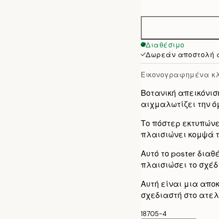
options
30x40 cm
50x70 cm
Διαθέσιμο
Δωρεάν αποστολή 
70x100 cm
Εικονογραφημένα κ
Βοτανική απεικόνιση
αιχμαλωτίζει την 
Το πόστερ εκτυπώνε
πλαισιώνει κομψά τ
Αυτό το poster διαθ
πλαισιώσει το σχέδι
Αυτή είναι μια απο
σχεδιαστή στο ατελ
18705-4