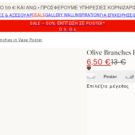
 59 € ΚΑΙ ΑΝΩ • ΠΡΟΣΦΕΡΟΥΜΕ ΥΠΗΡΕΣΙΕΣ ΚΟΡΝΙΖΑΡΙ
DEALS
GALLERY WALL
INSPIRATION
ΕΣ & ΑΞΕΣΟΥΆΡ
ΓΙΑ ΕΠΙΧΕΙΡΗΣΕΙ
SALE - 50% ΈΚΠΤΩΣΗ ΣΕ POSTER*
0 λ.
0 s
Ισχύει
μέχρι:
anches in Vase Poster
2026-
08-
Olive Branches 
09
6,50 €
13 €
Poster
Επιλέξτε μέγεθος