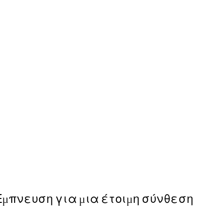
50%*
Botanica Verde Poster
Από 6,50 €
13 €
Έμπνευση για μια έτοιμη σύνθεση