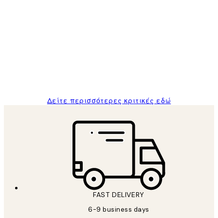
Επαληθευμένος αγοραστής
Κριτικές
Πελατών
The quality of the posters was excellent
and the package was delivered on time.
1 Απρ
ΠΑΝΑΓΙΩΤΗΣ Κ
Δείτε περισσότερες κριτικές εδώ
FAST DELIVERY
6-9 business days