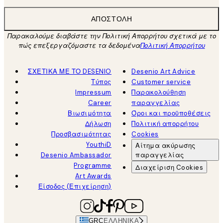
ΑΠΟΣΤΟΛΉ
Παρακαλούμε διαβάστε την Πολιτική Απορρήτου σχετικά με το
πώς επεξεργαζόμαστε τα δεδομένα
Πολιτική Απορρήτου
ΣΧΕΤΙΚΑ ΜΕ ΤΟ DESENIO
Desenio Art Advice
Τύπος
Customer service
Impressum
Παρακολούθηση
Career
παραγγελίας
Βιωσιμότητα
Όροι και προϋποθέσεις
Δήλωση
Πολιτική απορρήτου
Προσβασιμότητας
Cookies
YouthiD
Αίτημα ακύρωσης
Desenio Ambassador
παραγγελίας
Programme
Διαχείριση Cookies
Art Awards
Είσοδος (Επιχείρηση)
GRC
ΕΛΛΗΝΙΚΆ