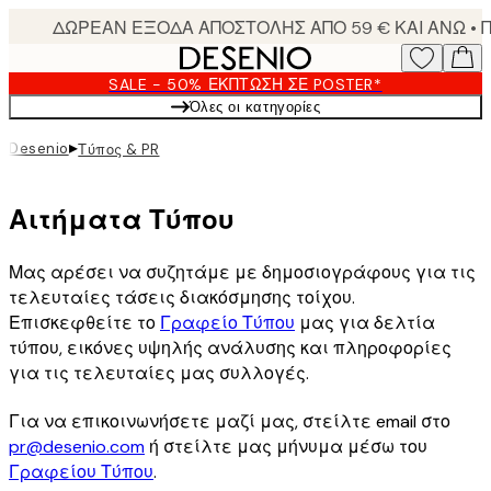
Skip
to
main
SALE - 50% ΈΚΠΤΩΣΗ ΣΕ POSTER*
content.
Όλες οι κατηγορίες
▸
Desenio
Τύπος & PR
Αιτήματα Τύπου
Μας αρέσει να συζητάμε με δημοσιογράφους για τις
τελευταίες τάσεις διακόσμησης τοίχου.
Επισκεφθείτε το
Γραφείο Τύπου
μας για δελτία
τύπου, εικόνες υψηλής ανάλυσης και πληροφορίες
για τις τελευταίες μας συλλογές.
Για να επικοινωνήσετε μαζί μας, στείλτε email στο
pr@desenio.com
ή στείλτε μας μήνυμα μέσω του
Γραφείου Τύπου
.