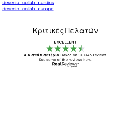
desenio_collab_nordics
desenio_collab_europe
Κριτικές Πελατών
EXCELLENT
4.4 από 5 αστέρια
Based on 108345 reviews.
See some of the reviews here.
Επαληθευμένος αγοραστής
Κριτικές
Πελατών
The quality of the posters was excellent
and the package was delivered on time.
1 Απρ
ΠΑΝΑΓΙΩΤΗΣ Κ