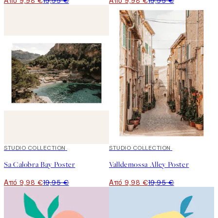
Από 9,98 €
19,95 €
Από 9,98 €
19,95 €
50%*
STUDIO COLLECTION
50%*
STUDIO COLLECTION
Sa Calobra Bay Poster
Valldemossa Alley Poster
Από 9,98 €
19,95 €
Από 9,98 €
19,95 €