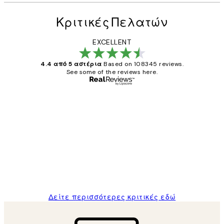
Κριτικές Πελατών
EXCELLENT
4.4 από 5 αστέρια
Based on 108345 reviews.
See some of the reviews here.
Επαληθευμένος αγοραστής
Κριτικές
Πελατών
The quality of the posters was excellent
and the package was delivered on time.
1 Απρ
ΠΑΝΑΓΙΩΤΗΣ Κ
Δείτε περισσότερες κριτικές εδώ