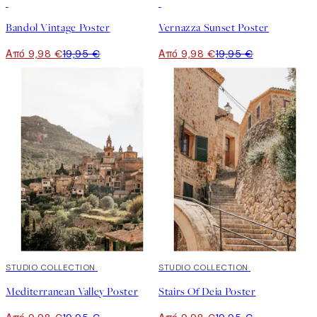
50%*
50%*
Bandol Vintage Poster
Vernazza Sunset Poster
Από 9,98 €
19,95 €
Από 9,98 €
19,95 €
50%*
STUDIO COLLECTION
50%*
STUDIO COLLECTION
Mediterranean Valley Poster
Stairs Of Deia Poster