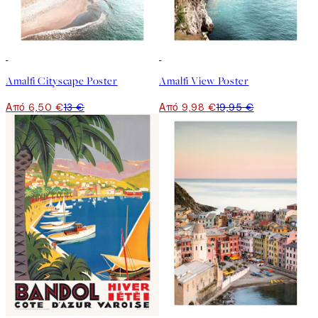
50%*
50%*
Amalfi Cityscape Poster
Amalfi View Poster
Από 6,50 €
13 €
Από 9,98 €
19,95 €