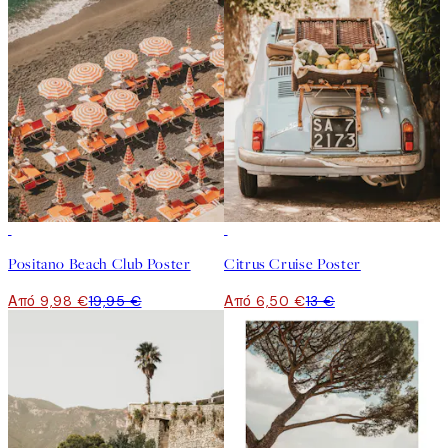
50%*
50%*
Positano Beach Club Poster
Citrus Cruise Poster
Από 9,98 €
19,95 €
Από 6,50 €
13 €