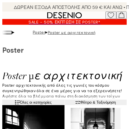
Skip
to
main
SALE - 50% ΈΚΠΤΩΣΗ ΣΕ POSTER*
content.
▸
▸
Poster
Poster με αρχιτεκτονική
Poster
Poster με αρχιτεκτονική
Poster αρχιτεκτονικής από όλες τις γωνιές του κόσμου
συγκεντρώθηκαν όλα σε ένα μέρος για να τα εξερευνήσετε!
Αφήστε όλα τα βλέμματα πάνω στη διακόσμηση των τοίχων
σας με ρουστίκ πόρτες και παράθυρα σε όμορφες παλέτες
Διαβάστε περισσότερα
Όλες οι κατηγορίες
Φίλτρο & Ταξινόμηση
χρωμάτων. Η τέχνη της αρχιτεκτονικής περιλαμβάνει κτίρια
και διάσημες τοποθεσίες απ' όλον τον κόσμο. Εξερευνήστε την
κατηγορία και ίσως βρείτε τα νέα αγαπημένα σας εδώ.