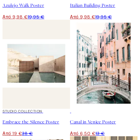
Azulejo Walk Poster
Italian Building Poster
Από 9,98 €
19,95 €
Από 9,98 €
19,95 €
50%*
STUDIO COLLECTION
50%*
Embrace the Silence Poster
Canal in Venice Poster
Από 19 €
38 €
Από 6,50 €
13 €