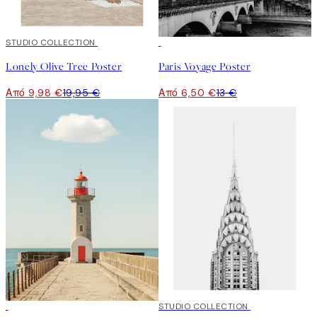
50%*
STUDIO COLLECTION
50%*
Lonely Olive Tree Poster
Paris Voyage Poster
Από 9,98 €
19,95 €
Από 6,50 €
13 €
50%*
50%*
STUDIO COLLECTION