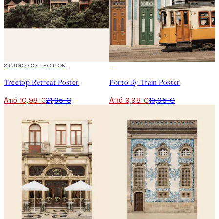
50%*
STUDIO COLLECTION
50%*
Treetop Retreat Poster
Porto By Tram Poster
Από 10,98 €
21,95 €
Από 9,98 €
19,95 €