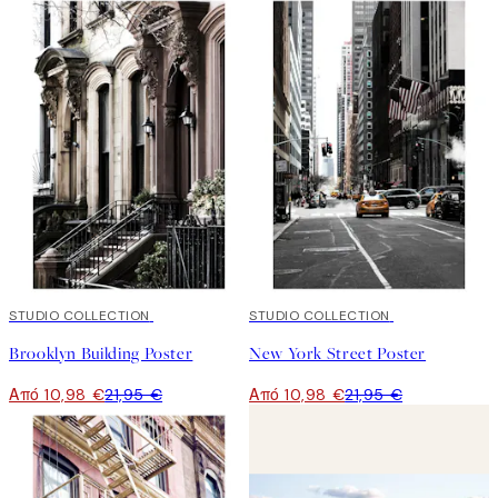
50%*
STUDIO COLLECTION
50%*
STUDIO COLLECTION
Brooklyn Building Poster
New York Street Poster
Από 10,98 €
21,95 €
Από 10,98 €
21,95 €