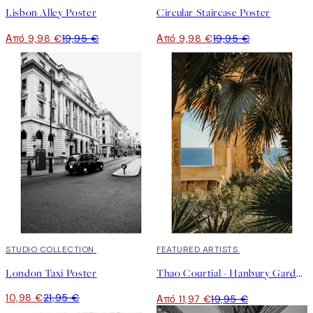
Lisbon Alley Poster
Circular Staircase Poster
Από 9,98 €
19,95 €
Από 9,98 €
19,95 €
50%*
STUDIO COLLECTION
40%*
FEATURED ARTISTS
London Taxi Poster
Thao Courtial - Hanbury Garden No1 Poster
10,98 €
21,95 €
Από 11,97 €
19,95 €