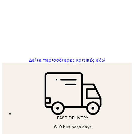
Επαληθευμένος αγοραστής
Κριτικές
Πελατών
The quality of the posters was excellent
and the package was delivered on time.
1 Απρ
ΠΑΝΑΓΙΩΤΗΣ Κ
Δείτε περισσότερες κριτικές εδώ
FAST DELIVERY
6-9 business days