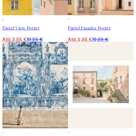
50%*
50%*
Pastel View Poster
Pastel Facades Poster
Από 9,98 €
19,95 €
Από 9,98 €
19,95 €
50%*
50%*