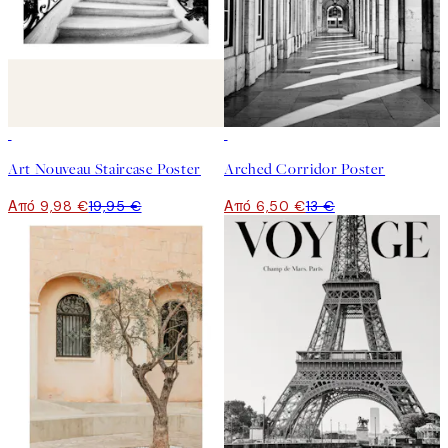
50%*
50%*
Art Nouveau Staircase Poster
Arched Corridor Poster
Από 9,98 €
19,95 €
Από 6,50 €
13 €