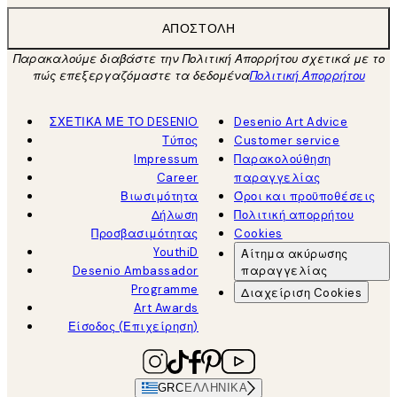
ΑΠΟΣΤΟΛΉ
Παρακαλούμε διαβάστε την Πολιτική Απορρήτου σχετικά με το
πώς επεξεργαζόμαστε τα δεδομένα
Πολιτική Απορρήτου
ΣΧΕΤΙΚΑ ΜΕ ΤΟ DESENIO
Desenio Art Advice
Τύπος
Customer service
Impressum
Παρακολούθηση
Career
παραγγελίας
Βιωσιμότητα
Όροι και προϋποθέσεις
Δήλωση
Πολιτική απορρήτου
Προσβασιμότητας
Cookies
YouthiD
Αίτημα ακύρωσης
Desenio Ambassador
παραγγελίας
Programme
Διαχείριση Cookies
Art Awards
Είσοδος (Επιχείρηση)
GRC
ΕΛΛΗΝΙΚΆ