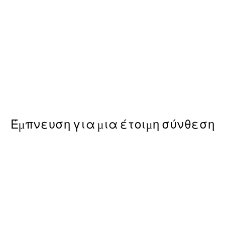
50%*
Alphabet Animals 1 Poster
Από 6,50 €
13 €
Έμπνευση για μια έτοιμη σύνθεση