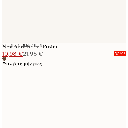
STUDIO COLLECTION
New York Street Poster
10,98 €
21,95 €
50%*
Επιλέξτε μέγεθος