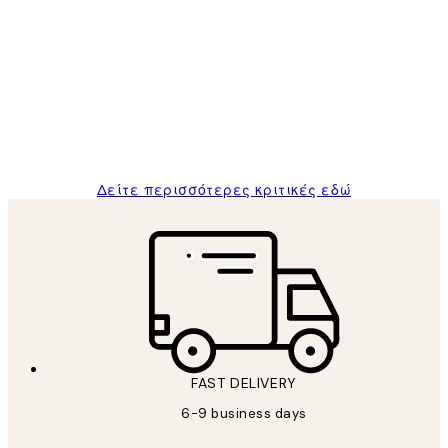
Κριτικές
Πελατών
The quality of the posters was excellent
and the package was delivered on time.
1 Απρ
ΠΑΝΑΓΙΩΤΗΣ Κ
Δείτε περισσότερες κριτικές εδώ
FAST DELIVERY
6-9 business days