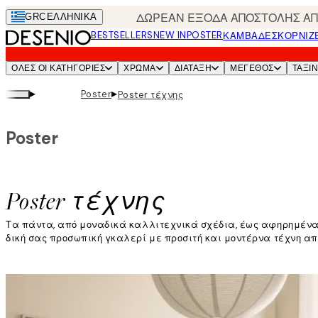
Skip
ΔΩΡΕΑΝ ΕΞΟΔΑ ΑΠΟΣΤΟΛΗΣ ΑΠΟ
GRC
ΕΛΛΗΝΙΚΆ
to
BESTSELLERS
NEW IN
POSTER
ΚΑΜΒΆΔΕΣ
ΚΟΡΝΊΖ
main
content.
ΌΛΕΣ ΟΙ ΚΑΤΗΓΟΡΊΕΣ
ΧΡΩΜΑ
ΔΙΑΤΑΞΗ
ΜΕΓΕΘΟΣ
ΤΑΞΙ
▸
▸
Poster
Poster τέχνης
Poster
Poster τέχνης
Τα πάντα, από μοναδικά καλλιτεχνικά σχέδια, έως αφηρημένα
δική σας προσωπική γκαλερί με προσιτή και μοντέρνα τέχνη απ
Διαβάστε περισσότερα