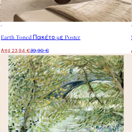
-40%
Earth Toned Πακέτο με Poster
Από 23,94 €
39,90 €