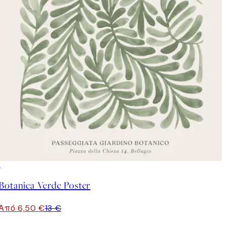
50%*
Botanica Verde Poster
Από 6,50 €
13 €