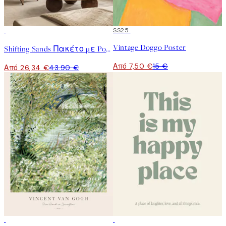
-40%
50%*
SS25
Vintage Doggo Poster
Shifting Sands Πακέτο με Poster
Από 7,50 €
15 €
Από 26,34 €
43,90 €
50%*
50%*