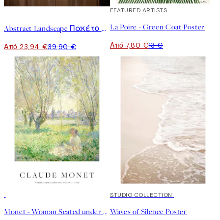
-40%
40%*
FEATURED ARTISTS
La Poire - Green Coat Poster
Abstract Landscape Πακέτο με Poster
Από 7,80 €
13 €
Από 23,94 €
39,90 €
50%*
50%*
STUDIO COLLECTION
Monet - Woman Seated under the Willows Poster
Waves of Silence Poster