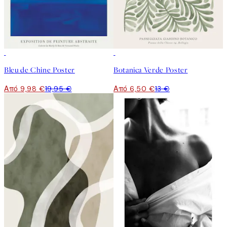
50%*
50%*
Bleu de Chine Poster
Botanica Verde Poster
Από 9,98 €
19,95 €
Από 6,50 €
13 €