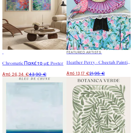
-40%
40%*
FEATURED ARTISTS
Heather Perry - Cheetah Painting Poster
Chromatic Πακέτο με Poster
Από 13,17 €
21,95 €
Από 26,34 €
43,90 €