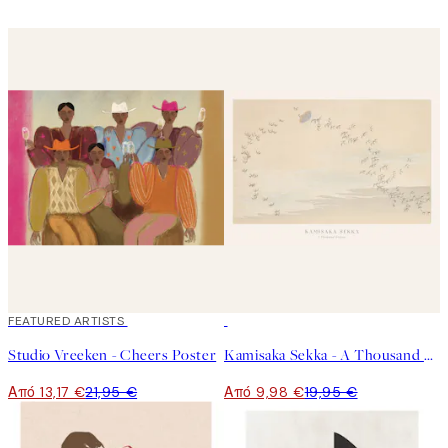
40%*
FEATURED ARTISTS
50%*
Studio Vreeken - Cheers Poster
Kamisaka Sekka - A Thousand Grasses Pl.09 Poster
Από 13,17 €
21,95 €
Από 9,98 €
19,95 €