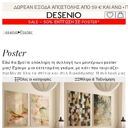
Skip
to
main
SALE - 50% ΈΚΠΤΩΣΗ ΣΕ POSTER*
content.
▸
Desenio
Poster
Poster
Εδώ θα βρείτε ολόκληρη τη συλλογή των μοντέρνων poster
μας! Έχουμε μια εκτεταμένη γκάμα, με κάτι που ταιριάζει
σχεδόν σε όλα τα σπίτια και στιλ διακόσμησης. Η συλλογή μας
ανανεώνεται τακτικά με δημοφιλή poster και αποκλειστικά
Διαβάστε περισσότερα
Όλες οι κατηγορίες
Φίλτρο & Ταξινόμηση
σχέδια, έτσι ώστε οι πελάτες μας να είναι πάντα σε θέση να
βρουν κάτι που τους ταιριάζει απόλυτα. Κάντε στους τοίχους
σας ένα makeover με μοντέρνα poster από το Desenio!