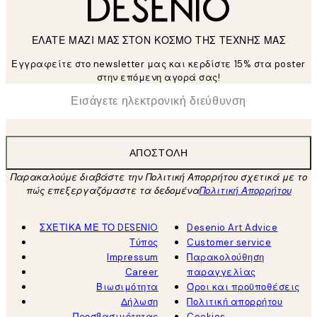
ΕΛΑΤΕ ΜΑΖΙ ΜΑΣ ΣΤΟΝ ΚΟΣΜΟ ΤΗΣ ΤΕΧΝΗΣ ΜΑΣ
Εγγραφείτε στο newsletter μας και κερδίστε 15% στα poster
στην επόμενη αγορά σας!
*
Ηλεκτρονική Διεύθυνση
ΑΠΟΣΤΟΛΉ
Παρακαλούμε διαβάστε την Πολιτική Απορρήτου σχετικά με το
πώς επεξεργαζόμαστε τα δεδομένα
Πολιτική Απορρήτου
ΣΧΕΤΙΚΑ ΜΕ ΤΟ DESENIO
Desenio Art Advice
Τύπος
Customer service
Impressum
Παρακολούθηση
Career
παραγγελίας
Βιωσιμότητα
Όροι και προϋποθέσεις
Δήλωση
Πολιτική απορρήτου
Προσβασιμότητας
Cookies