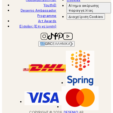
YouthiD
Αίτημα ακύρωσης
Desenio Ambassador
παραγγελίας
Programme
Διαχείριση Cookies
Art Awards
Είσοδος (Επιχείρηση)
GRC
ΕΛΛΗΝΙΚΆ
COPYRIGHT ©
2026
,
DESENIO
AB