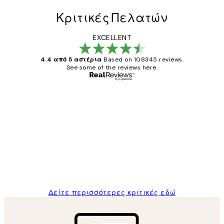
Κριτικές Πελατών
EXCELLENT
4.4 από 5 αστέρια
Based on 108345 reviews.
See some of the reviews here.
Επαληθευμένος αγοραστής
Κριτικές
Πελατών
The quality of the posters was excellent
and the package was delivered on time.
1 Απρ
ΠΑΝΑΓΙΩΤΗΣ Κ
Δείτε περισσότερες κριτικές εδώ