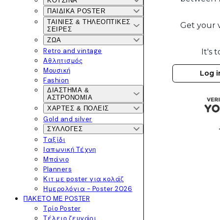
ΚΟΥΖΊΝΑ
ΠΑΙΔΙΚΆ POSTER
ΤΑΙΝΊΕΣ & ΤΗΛΕΟΠΤΙΚΈΣ
ΣΕΙΡΈΣ
ΖΏΑ
Retro and vintage
Αθλητισμός
Μουσική
Fashion
ΔΙΆΣΤΗΜΑ &
ΑΣΤΡΟΝΟΜΊΑ
ΧΆΡΤΕΣ & ΠΌΛΕΙΣ
Gold and silver
ΣΥΛΛΟΓΈΣ
Ταξίδι
Ιαπωνική Τέχνη
Μπάνιο
Planners
Κιτ με poster για κολάζ
Ημερολόγια - Poster 2026
ΠΑΚΈΤΟ ΜΕ POSTER
Τρίο Poster
Τέλειο ζευγάρι