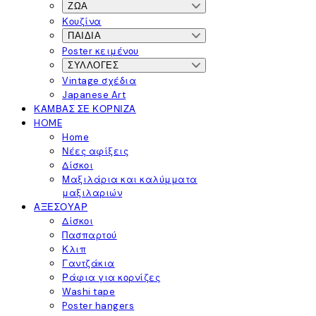
ΖΏΑ
Κουζίνα
ΠΑΙΔΙΆ
Poster κειμένου
ΣΥΛΛΟΓΈΣ
Vintage σχέδια
Japanese Art
ΚΑΜΒΆΣ ΣΕ ΚΟΡΝΊΖΑ
HOME
Home
Νέες αφίξεις
Δίσκοι
Μαξιλάρια και καλύμματα
μαξιλαριών
ΑΞΕΣΟΥΆΡ
Δίσκοι
Πασπαρτού
Κλιπ
Γαντζάκια
Ράφια για κορνίζες
Washi tape
Poster hangers