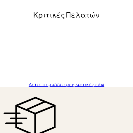
Κριτικές Πελατών
posters was excellent and the package was delivered on time.
Δείτε περισσότερες κριτικές εδώ