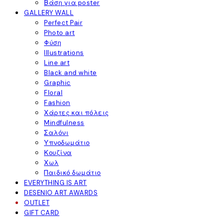
Βάση για poster
GALLERY WALL
Perfect Pair
Photo art
Φύση
Illustrations
Line art
Black and white
Graphic
Floral
Fashion
Χάρτες και πόλεις
Mindfulness
Σαλόνι
Υπνοδωμάτιο
Κουζίνα
Χωλ
Παιδικό δωμάτιο
EVERYTHING IS ART
DESENIO ART AWARDS
OUTLET
GIFT CARD