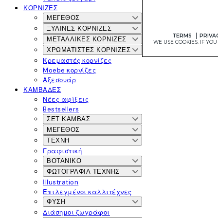
ΚΟΡΝΊΖΕΣ
ΜΈΓΕΘΟΣ
ΞΎΛΙΝΕΣ ΚΟΡΝΊΖΕΣ
ΜΕΤΑΛΛΙΚΈΣ ΚΟΡΝΊΖΕΣ
ΧΡΩΜΑΤΙΣΤΈΣ ΚΟΡΝΙΖΕΣ
Κρεμαστές κορνίζες
Moebe κορνίζες
Αξεσουάρ
ΚΑΜΒΆΔΕΣ
Νέες αφίξεις
Bestsellers
ΣΕΤ ΚΑΜΒΆΣ
ΜΈΓΕΘΟΣ
ΤΈΧΝΗ
Γραφιστική
ΒΟΤΑΝΙΚΌ
ΦΩΤΟΓΡΑΦΊΑ ΤΈΧΝΗΣ
Ιllustration
Επιλεγμένοι καλλιτέχνες
ΦΎΣΗ
Διάσημοι ζωγράφοι