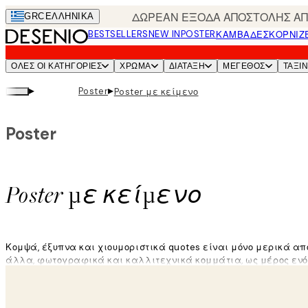
Skip
ΔΩΡΕΑΝ ΕΞΟΔΑ ΑΠΟΣΤΟΛΗΣ ΑΠΟ
GRC
ΕΛΛΗΝΙΚΆ
to
BESTSELLERS
NEW IN
POSTER
ΚΑΜΒΆΔΕΣ
ΚΟΡΝΊΖ
main
content.
ΌΛΕΣ ΟΙ ΚΑΤΗΓΟΡΊΕΣ
ΧΡΩΜΑ
ΔΙΑΤΑΞΗ
ΜΕΓΕΘΟΣ
ΤΑΞΙ
▸
▸
Poster
Poster με κείμενο
Poster
Poster με κείμενο
Κομψά, έξυπνα και χιουμοριστικά quotes είναι μόνο μερικά α
άλλα, φωτογραφικά και καλλιτεχνικά κομμάτια, ως μέρος ενός 
Διαβάστε περισσότερα