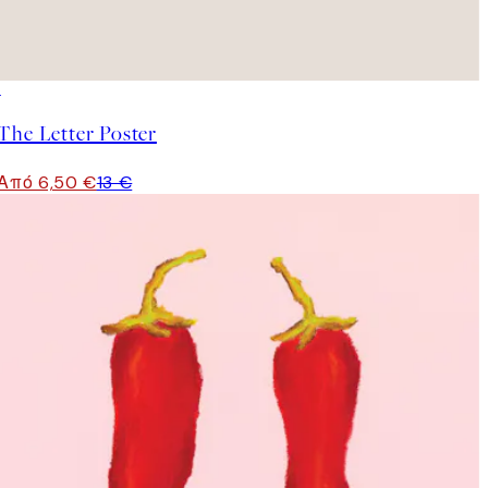
50%*
The Letter Poster
Από 6,50 €
13 €