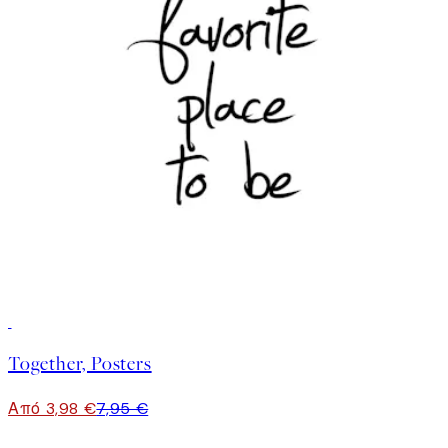
50%*
Together, Posters
Από 3,98 €
7,95 €