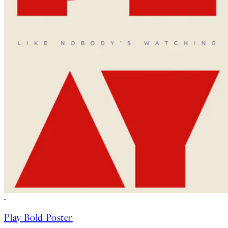
50%*
Play Bold Poster