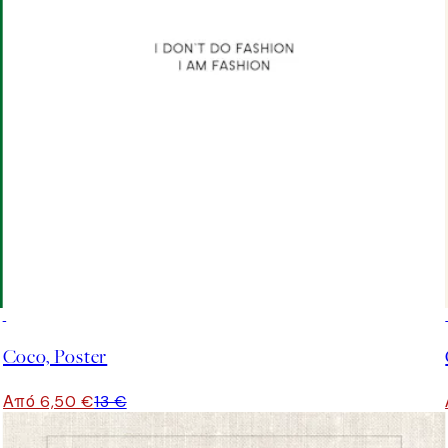
50%*
Coco, Poster
Από 6,50 €
13 €