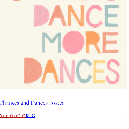
50%*
Chances and Dances Poster
Από 6,50 €
13 €