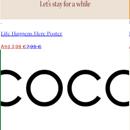
50%*
Life Happens Here Poster
Από 3,98 €
7,95 €