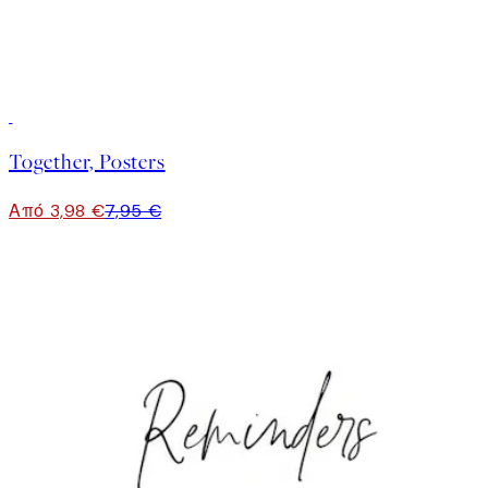
50%*
Together, Posters
Από 3,98 €
7,95 €