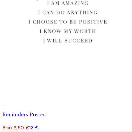
50%*
Reminders Poster
Από 6,50 €
13 €