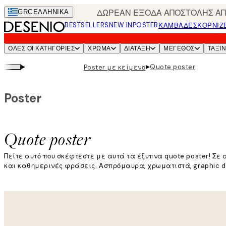
Skip
ΔΩΡΕΑΝ ΕΞΟΔΑ ΑΠΟΣΤΟΛΗΣ ΑΠΟ
GRC
ΕΛΛΗΝΙΚΆ
to
BESTSELLERS
NEW IN
POSTER
ΚΑΜΒΆΔΕΣ
ΚΟΡΝΊΖ
main
content.
ΌΛΕΣ ΟΙ ΚΑΤΗΓΟΡΊΕΣ
ΧΡΩΜΑ
ΔΙΑΤΑΞΗ
ΜΕΓΕΘΟΣ
ΤΑΞΙ
▸
▸
Quote poster
Poster με κείμενο
Poster
Quote poster
Πείτε αυτό που σκέφτεστε με αυτά τα έξυπνα quote poster! Σε
και καθημερινές φράσεις. Ασπρόμαυρα, χρωματιστά, graphic de
Διαβάστε περισσότερα