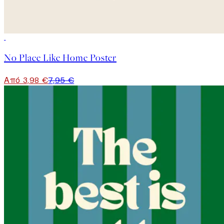
50%*
No Place Like Home Poster
Από 3,98 €
7,95 €