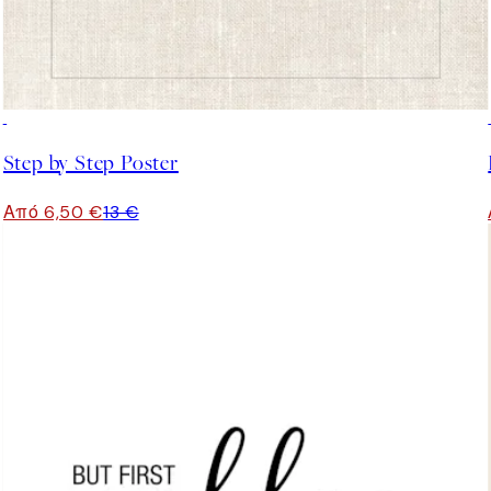
50%*
Step by Step Poster
Από 6,50 €
13 €