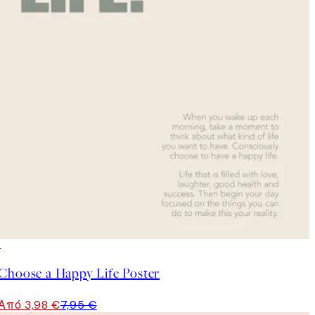
50%*
Choose a Happy Life Poster
Από 3,98 €
7,95 €