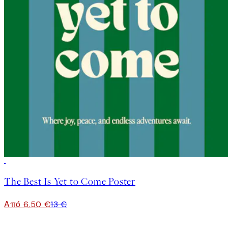
50%*
The Best Is Yet to Come Poster
Από 6,50 €
13 €