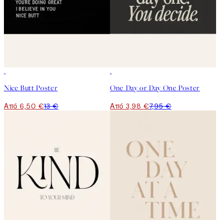
50%*
50%*
Nice Butt Poster
One Day or Day One Poster
Από 6,50 €
13 €
Από 3,98 €
7,95 €