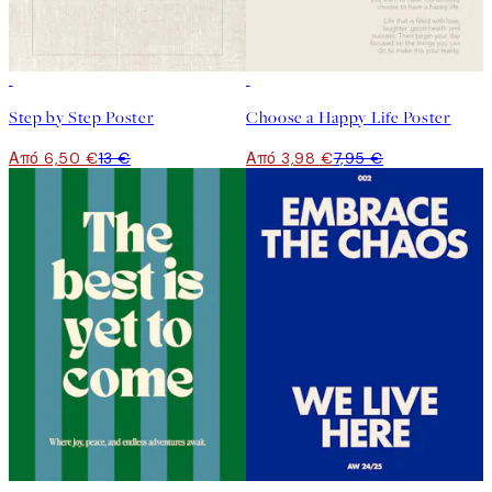
50%*
50%*
Step by Step Poster
Choose a Happy Life Poster
Από 6,50 €
13 €
Από 3,98 €
7,95 €
50%*
50%*