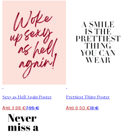
50%*
50%*
Sexy as Hell Again Poster
Prettiest Thing Poster
Από 3,98 €
7,95 €
Από 6,50 €
13 €