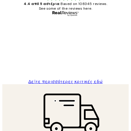
4.4 από 5 αστέρια
Based on 108345 reviews.
See some of the reviews here.
Επαληθευμένος αγοραστής
Κριτικές
Πελατών
The quality of the posters was excellent
and the package was delivered on time.
1 Απρ
ΠΑΝΑΓΙΩΤΗΣ Κ
Δείτε περισσότερες κριτικές εδώ