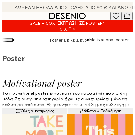
Skip
to
main
SALE - 50% ΈΚΠΤΩΣΗ ΣΕ POSTER*
content.
0 s
0 λ.
Ισχύει
μέχρι:
▸
▸
Motivational poster
Poster με κείμενο
2026-
08-
09
Poster
Motivational poster
Τα motivational poster είναι κάτι που παραμένει πάντα στη
μόδα. Σε αυτήν την κατηγορία έχουμε συγκεντρώσει μόνο τα
καλύτερα από αυτά. Εξερευνήστε τη μεγάλη μας συλλογή με
motivational poster για να βρείτε τα αγαπημένα σας! Ένα
Διαβάστε περισσότερα
Όλες οι κατηγορίες
Φίλτρο & Ταξινόμηση
τέτοιο poster στο σπίτι σας θα χρησιμεύσει ως μια
καθημερινή υπενθύμιση σε μια κατά τα άλλα αγχωτική
καθημερινότητα.