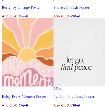
Better by Change Poster
You are Enough Poster
Από 6,50 €
13 €
Από 6,50 €
13 €
50%*
50%*
SS24
Enjoy Every Moment Poster
Let Go, Find Peace Poster
Από 6,50 €
13 €
Από 6,50 €
13 €