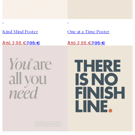
50%*
50%*
Kind Mind Poster
One at a Time Poster
Από 3,98 €
7,95 €
Από 3,98 €
7,95 €
-70%
Outlet
50%*