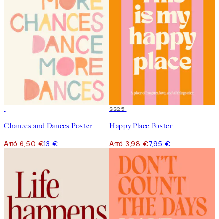
50%*
50%*
SS25
Chances and Dances Poster
Happy Place Poster
Από 6,50 €
13 €
Από 3,98 €
7,95 €