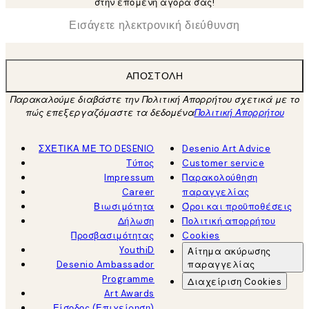
στην επόμενη αγορά σας!
*
Ηλεκτρονική Διεύθυνση
ΑΠΟΣΤΟΛΉ
Παρακαλούμε διαβάστε την Πολιτική Απορρήτου σχετικά με το
πώς επεξεργαζόμαστε τα δεδομένα
Πολιτική Απορρήτου
ΣΧΕΤΙΚΑ ΜΕ ΤΟ DESENIO
Desenio Art Advice
Τύπος
Customer service
Impressum
Παρακολούθηση
Career
παραγγελίας
Βιωσιμότητα
Όροι και προϋποθέσεις
Δήλωση
Πολιτική απορρήτου
Προσβασιμότητας
Cookies
YouthiD
Αίτημα ακύρωσης
Desenio Ambassador
παραγγελίας
Programme
Διαχείριση Cookies
Art Awards
Είσοδος (Επιχείρηση)