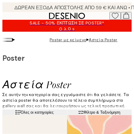
Skip
to
main
SALE - 50% ΈΚΠΤΩΣΗ ΣΕ POSTER*
content.
0 s
0 λ.
Ισχύει
μέχρι:
▸
▸
Poster με κείμενο
Αστεία Poster
2026-
08-
09
Poster
Αστεία Poster
Σε αυτήν την κατηγορία σας εγγυόμαστε ότι θα γελάσετε. Τα
αστεία poster θα αποτελέσουν το τέλειο συμπλήρωμα στο
gallery wall σας και θα λειτουργήσουν ως τελική προσωπική
πινελιά. Η επιλογή ενός αστείου poster που θα σας κάνει να
Διαβάστε περισσότερα
Όλες οι κατηγορίες
Φίλτρο & Ταξινόμηση
γελάσετε κάθε φορά που το κοιτάτε, είναι ακριβώς αυτό που
χρειάζεται το σπίτι σας! Περισσότερα χαμόγελα για εσάς.