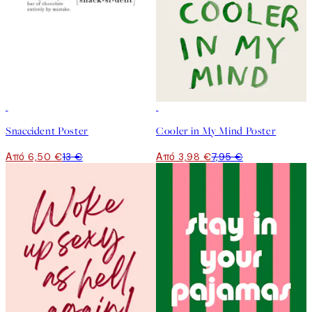
50%*
50%*
Snaccident Poster
Cooler in My Mind Poster
Από 6,50 €
13 €
Από 3,98 €
7,95 €