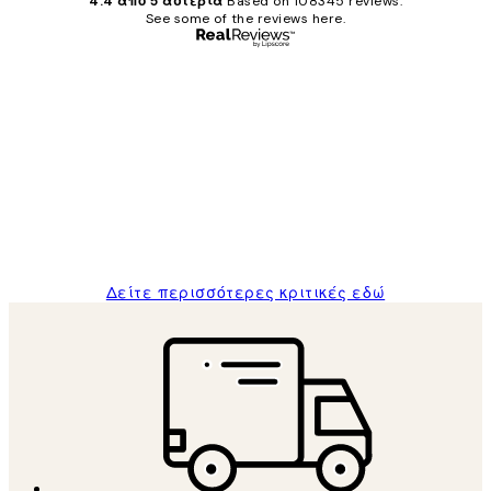
4.4 από 5 αστέρια
Based on 108345 reviews.
See some of the reviews here.
Επαληθευμένος αγοραστής
Κριτικές
Πελατών
The quality of the posters was excellent
and the package was delivered on time.
1 Απρ
ΠΑΝΑΓΙΩΤΗΣ Κ
Δείτε περισσότερες κριτικές εδώ