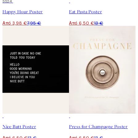
50%*
SS24
50%*
Happy Hour Poster
Eat Pasta Poster
Από 3,98 €
7,95 €
Από 6,50 €
13 €
50%*
50%*
Nice Butt Poster
Press for Champagne Poster