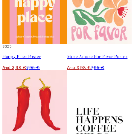
50%*
SS25
50%*
Happy Place Poster
More Amore Por Favor Poster
Από 3,98 €
7,95 €
Από 3,98 €
7,95 €