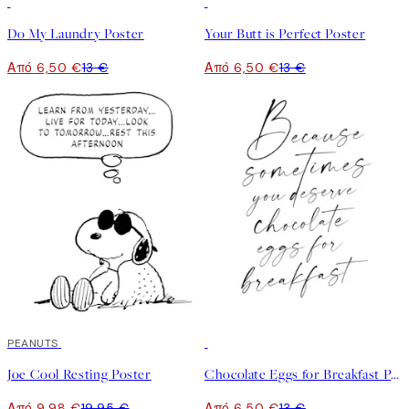
50%*
50%*
Do My Laundry Poster
Your Butt is Perfect Poster
Από 6,50 €
13 €
Από 6,50 €
13 €
50%*
PEANUTS
50%*
Joe Cool Resting Poster
Chocolate Eggs for Breakfast Poster
Από 9,98 €
19,95 €
Από 6,50 €
13 €