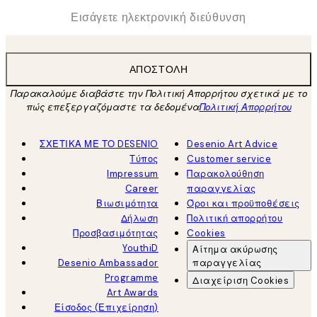
*
Ηλεκτρονική Διεύθυνση
ΑΠΟΣΤΟΛΉ
Παρακαλούμε διαβάστε την Πολιτική Απορρήτου σχετικά με το
πώς επεξεργαζόμαστε τα δεδομένα
Πολιτική Απορρήτου
ΣΧΕΤΙΚΑ ΜΕ ΤΟ DESENIO
Desenio Art Advice
Τύπος
Customer service
Impressum
Παρακολούθηση
Career
παραγγελίας
Βιωσιμότητα
Όροι και προϋποθέσεις
Δήλωση
Πολιτική απορρήτου
Προσβασιμότητας
Cookies
YouthiD
Αίτημα ακύρωσης
Desenio Ambassador
παραγγελίας
Programme
Διαχείριση Cookies
Art Awards
Είσοδος (Επιχείρηση)