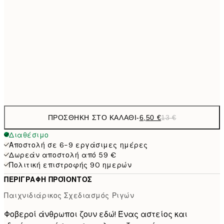
9,
30x40 cm
19,
16,2
50x70 cm
32,
Frame
options
ΠΡΟΣΘΉΚΗ ΣΤΟ ΚΑΛΆΘΙ
-
6,50 €
13 €
Διαθέσιμο
Αποστολή σε 6-9 εργάσιμες ημέρες
Δωρεάν αποστολή από 59 €
Πολιτική επιστροφής 90 ημερών
ΠΕΡΙΓΡΑΦΉ ΠΡΟΪΌΝΤΟΣ
Παιχνιδιάρικος Σχεδιασμός Ριγών
Φοβεροί άνθρωποι ζουν εδώ! Ένας αστείος και