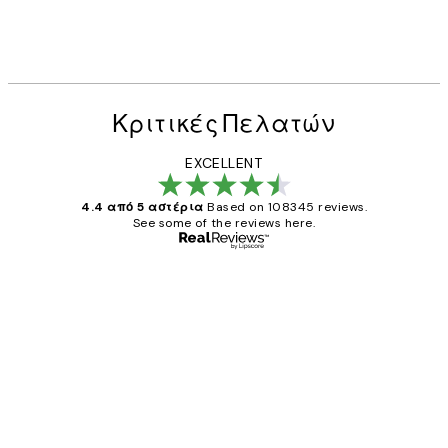
Κριτικές Πελατών
EXCELLENT
4.4 από 5 αστέρια
Based on 108345 reviews.
See some of the reviews here.
Επαληθευμένος αγοραστής
Κριτικές
Πελατών
The quality of the posters was excellent
and the package was delivered on time.
1 Απρ
ΠΑΝΑΓΙΩΤΗΣ Κ