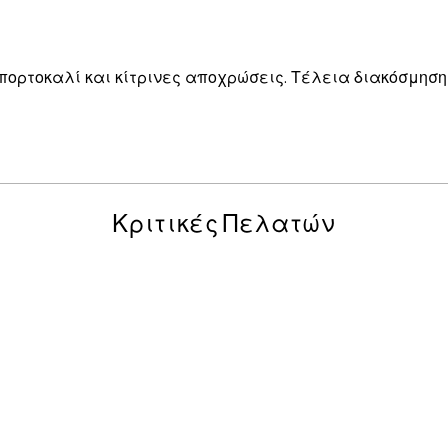
, πορτοκαλί και κίτρινες αποχρώσεις. Τέλεια διακόσμησ
Κριτικές Πελατών
posters was excellent and the package was delivered on time.