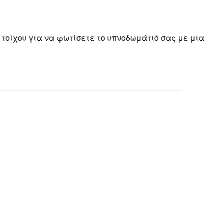
η τοίχου για να φωτίσετε το υπνοδωμάτιό σας με μια
Επαληθευμένος αγοραστής
Perfect
30 Μαρ
Kostas M