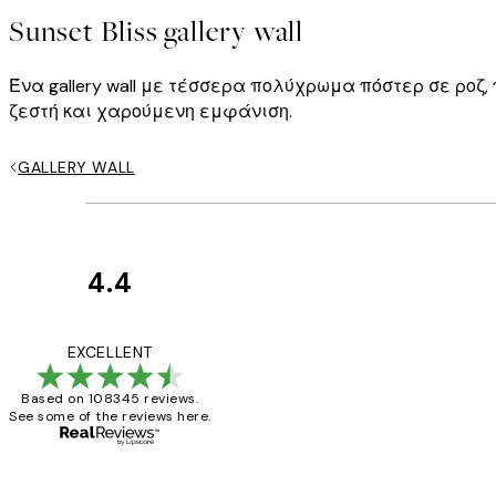
Sunset Bliss gallery wall
Ένα gallery wall με τέσσερα πολύχρωμα πόστερ σε ροζ
ζεστή και χαρούμενη εμφάνιση.
GALLERY WALL
4.4
Κριτικές
Πελατών
The quality of the 
EXCELLENT
Based on 108345 reviews.
See some of the reviews here.
1 Απρ
ΠΑΝΑΓΙΩΤΗΣ Κ