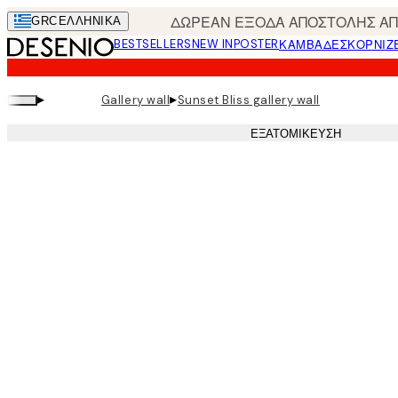
Skip
ΔΩΡΕΑΝ ΕΞΟΔΑ ΑΠΟΣΤΟΛΗΣ ΑΠΟ
GRC
ΕΛΛΗΝΙΚΆ
to
BESTSELLERS
NEW IN
POSTER
ΚΑΜΒΆΔΕΣ
ΚΟΡΝΊΖ
main
content.
▸
▸
Gallery wall
Sunset Bliss gallery wall
ΕΞΑΤΟΜΊΚΕΥΣΗ