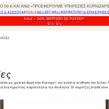
 59 € ΚΑΙ ΑΝΩ • ΠΡΟΣΦΕΡΟΥΜΕ ΥΠΗΡΕΣΙΕΣ ΚΟΡΝΙΖΑΡΙ
DEALS
GALLERY WALL
INSPIRATION
ΕΣ & ΑΞΕΣΟΥΆΡ
ΓΙΑ ΕΠΙΧΕΙΡΗΣΕΙ
SALE - 50% ΈΚΠΤΩΣΗ ΣΕ POSTER*
0 λ.
0 s
Ισχύει
μέχρι:
2026-
ρνίζες
08-
09
ζες
ροϊόν με φυσική δομή που διατηρεί την γνήσια αίσθηση του ξύλο
 διατηρώντας παράλληλα την ποιότητα. Οι κορνίζες διαθέτουν α