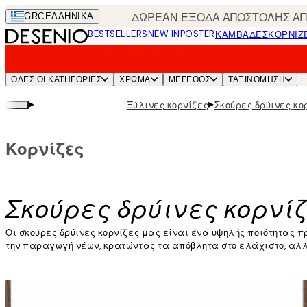
Skip
ΔΩΡΕΑΝ ΕΞΟΔΑ ΑΠΟΣΤΟΛΗΣ ΑΠΟ
GRC
ΕΛΛΗΝΙΚΆ
to
BESTSELLERS
NEW IN
POSTER
ΚΑΜΒΆΔΕΣ
ΚΟΡΝΊΖ
main
content.
ΌΛΕΣ ΟΙ ΚΑΤΗΓΟΡΊΕΣ
ΧΡΩΜΑ
ΜΕΓΕΘΟΣ
ΤΑΞΙΝΌΜΗΣΗ
▸
▸
Ξύλινες κορνίζες
Σκούρες δρύινες κο
Κορνίζες
Σκούρες δρύινες κορνί
Οι σκούρες δρύινες κορνίζες μας είναι ένα υψηλής ποιότητας π
την παραγωγή νέων, κρατώντας τα απόβλητα στο ελάχιστο, αλλά
Διαβάστε περισσότερα