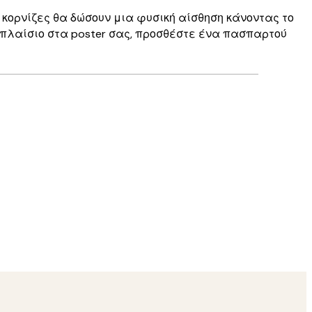
 κορνίζες θα δώσουν μια φυσική αίσθηση κάνοντας το
 πλαίσιο στα poster σας, προσθέστε ένα πασπαρτού
Επαληθευμένος αγοραστής
Perfect
30 Μαρ
Kostas M