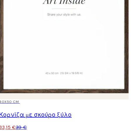
15%*
40X50 CM
Κορνίζα με σκούρο ξύλο
33,15 €
39 €