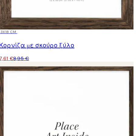
15%*
13X18 CM
Κορνίζα με σκούρο ξύλο
7,61 €
8,95 €