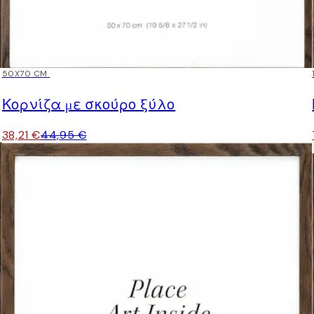
15%*
50X70 CM
Κορνίζα με σκούρο ξύλο
38,21 €
44,95 €