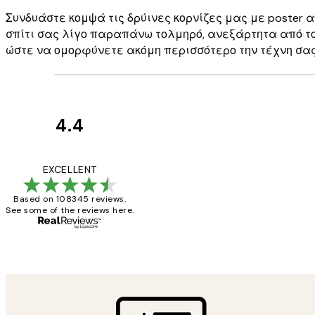
Συνδυάστε κομψά τις δρύινες κορνίζες μας με poster α
σπίτι σας λίγο παραπάνω τολμηρό, ανεξάρτητα από το
ώστε να ομορφύνετε ακόμη περισσότερο την τέχνη σας
4.4
Κριτικές
Πελατών
The quality of the 
EXCELLENT
Based on 108345 reviews.
See some of the reviews here.
1 Απρ
ΠΑΝΑΓΙΩΤΗΣ Κ