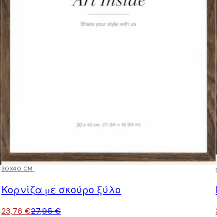
15%*
30X40 CM
Κορνίζα με σκούρο ξύλο
23,76 €
27,95 €