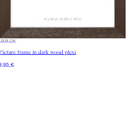
13X18 CM
Picture frame in dark wood plexi
8,95 €