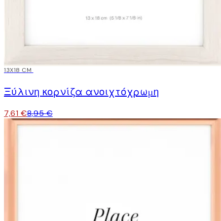
15%*
13X18 CM
Ξύλινη κορνίζα ανοιχτόχρωμη
7,61 €
8,95 €