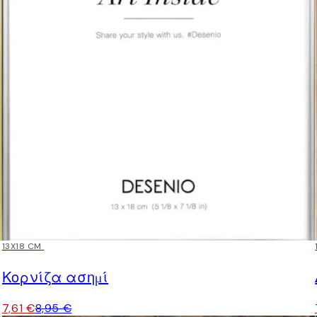
15%*
13X18 CM
Κορνίζα ασημί
7,61 €
8,95 €