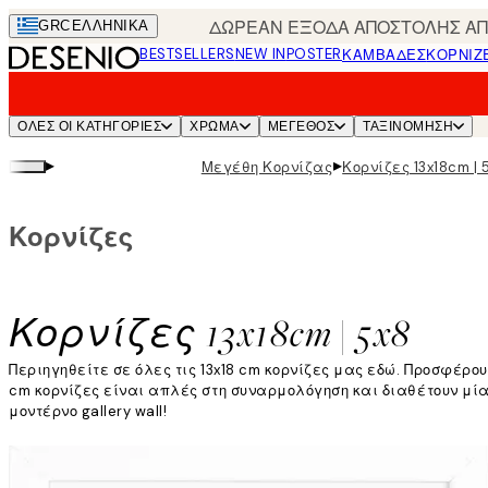
Skip
ΔΩΡΕΑΝ ΕΞΟΔΑ ΑΠΟΣΤΟΛΗΣ ΑΠΟ
GRC
ΕΛΛΗΝΙΚΆ
to
BESTSELLERS
NEW IN
POSTER
ΚΑΜΒΆΔΕΣ
ΚΟΡΝΊΖ
main
content.
ΌΛΕΣ ΟΙ ΚΑΤΗΓΟΡΊΕΣ
ΧΡΩΜΑ
ΜΕΓΕΘΟΣ
ΤΑΞΙΝΌΜΗΣΗ
▸
▸
Μεγέθη Κορνίζας
Κορνίζες 13x18cm | 
Κορνίζες
Κορνίζες 13x18cm | 5x8
Περιηγηθείτε σε όλες τις 13x18 cm κορνίζες μας εδώ. Προσφέρο
cm κορνίζες είναι απλές στη συναρμολόγηση και διαθέτουν μία
μοντέρνο gallery wall!
Διαβάστε περισσότερα