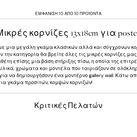
ΕΜΦΆΝΙΣΗ 10 ΑΠΌ 10 ΠΡΟΪΌΝΤΑ
Μικρές κορνίζες 13x18cm για poste
ουμε μια μεγάλη γκάμα κλασικών αλλά και σύγχρονων κορ
ν την κατηγορία θα βρείτε όλες τις μικρές κορνίζες μας
διαθέτη επίσης μια βάση στήριξης πίσω, η οποία της επιτ
υλικά, χρώματα και μοντέλα που ταιριάζουν σε ολόκληρη
α να δημιουργήσουν ένα μοντέρνο gallery wall. Κάτω απ
στια γκάμα προσιτών, κομψών κορνιζών!
Κριτικές Πελατών
posters was excellent and the package was delivered on time.