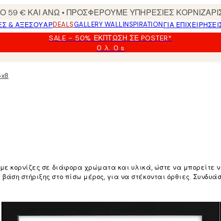
 59 € ΚΑΙ ΑΝΩ • ΠΡΟΣΦΕΡΟΥΜΕ ΥΠΗΡΕΣΙΕΣ ΚΟΡΝΙΖΑΡΙ
DEALS
GALLERY WALL
INSPIRATION
ΕΣ & ΑΞΕΣΟΥΆΡ
ΓΙΑ ΕΠΙΧΕΙΡΗΣΕΙ
SALE - 50% ΈΚΠΤΩΣΗ ΣΕ POSTER*
0 λ.
0 s
Ισχύει
μέχρι:
2026-
5x8
08-
09
υμε κορνίζες σε διάφορα χρώματα και υλικά, ώστε να μπορείτε να
 βάση στήριξης στο πίσω μέρος, για να στέκονται όρθιες. Συνδυ