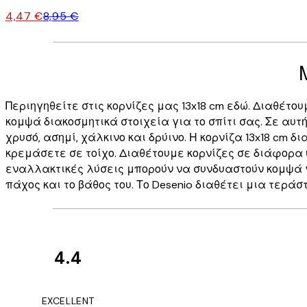
4,47 €
8,95 €
Περιηγηθείτε στις κορνίζες μας 13x18 cm εδώ. Διαθέτ
κομψά διακοσμητικά στοιχεία για το σπίτι σας. Σε αυτή
χρυσό, ασημί, χάλκινο και δρύινο. Η κορνίζα 13x18 cm 
κρεμάσετε σε τοίχο. Διαθέτουμε κορνίζες σε διάφορα 
εναλλακτικές λύσεις μπορούν να συνδυαστούν κομψά γι
πάχος και το βάθος του. Το Desenio διαθέτει μια τερά
4.4
Κριτικές
Πελατών
The quality of the 
EXCELLENT