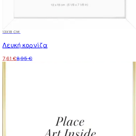
15%*
13X18 CM
Λευκή κορνίζα
7,61 €
8,95 €