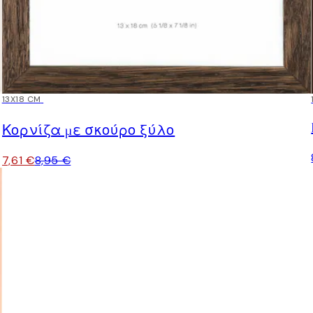
15%*
13X18 CM
Κορνίζα με σκούρο ξύλο
7,61 €
8,95 €