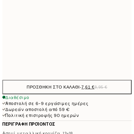
23,7
30x40 cm
27,
33,1
40x50 cm
33,1
50x50 cm
38,2
50x70 cm
44,
56,9
70x100 cm
ΠΡΟΣΘΉΚΗ ΣΤΟ ΚΑΛΆΘΙ
-
7,61 €
8,95 €
Διαθέσιμο
Αποστολή σε 6-9 εργάσιμες ημέρες
Δωρεάν αποστολή από 59 €
Πολιτική επιστροφής 90 ημερών
ΠΕΡΙΓΡΑΦΉ ΠΡΟΪΌΝΤΟΣ
Ασημί μεταλλική κορνίζα, 13x18