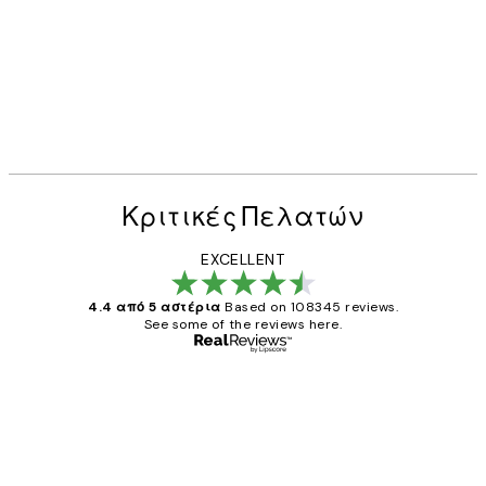
Κριτικές Πελατών
EXCELLENT
4.4 από 5 αστέρια
Based on 108345 reviews.
See some of the reviews here.
Επαληθευμένος αγοραστής
Κριτικές
Πελατών
The quality of the posters was excellent
and the package was delivered on time.