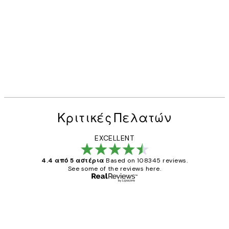
Κριτικές Πελατών
EXCELLENT
4.4 από 5 αστέρια
Based on 108345 reviews.
See some of the reviews here.
Επαληθευμένος αγοραστής
Κριτικές
Πελατών
The quality of the posters was excellent