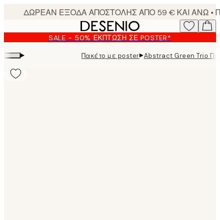
Skip
to
main
SALE - 50% ΈΚΠΤΩΣΗ ΣΕ POSTER*
content.
▸
▸
Πακέτο με poster
Abstract Green Trio Πα
Product
images