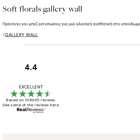
Soft florals gallery wall
Πράσινες και μπεζ εκτυπώσεις για μια κλασική αισθητική στο υπνοδωμάτ
GALLERY WALL
4.4
Κριτικές
Πελατών
The quality of the 
EXCELLENT
Based on 108345 reviews.
See some of the reviews here.
1 Απρ
ΠΑΝΑΓΙΩΤΗΣ Κ