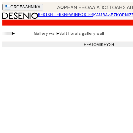
Skip
ΔΩΡΕΑΝ ΕΞΟΔΑ ΑΠΟΣΤΟΛΗΣ ΑΠΟ
GRC
ΕΛΛΗΝΙΚΆ
to
BESTSELLERS
NEW IN
POSTER
ΚΑΜΒΆΔΕΣ
ΚΟΡΝΊΖ
main
content.
▸
▸
Gallery wall
Soft florals gallery wall
ΕΞΑΤΟΜΊΚΕΥΣΗ