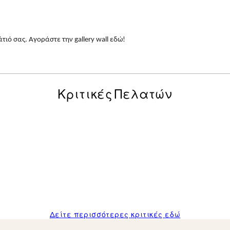
ιό σας. Αγοράστε την gallery wall εδώ!
Κριτικές Πελατών
posters was excellent and the package was delivered on time.
Δείτε περισσότερες κριτικές εδώ