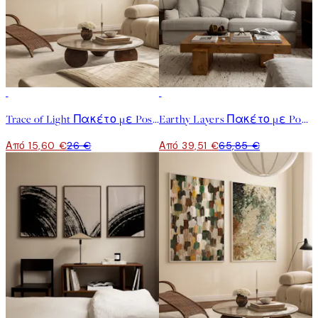
-40%
-40%
Trace of Light Πακέτο με Poster
Earthy Layers Πακέτο με Poster
Από 15,60 €
26 €
Από 39,51 €
65,85 €