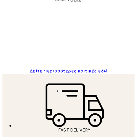
Επαληθευμένος αγοραστής
Κριτικές
Πελατών
The quality of the posters was excellent
and the package was delivered on time.
1 Απρ
ΠΑΝΑΓΙΩΤΗΣ Κ
Δείτε περισσότερες κριτικές εδώ
FAST DELIVERY