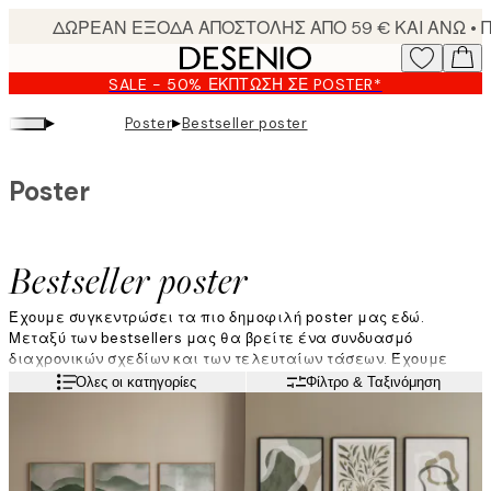
Skip
to
main
SALE - 50% ΈΚΠΤΩΣΗ ΣΕ POSTER*
content.
▸
▸
Poster
Bestseller poster
Poster
Bestseller poster
Έχουμε συγκεντρώσει τα πιο δημοφιλή poster μας εδώ.
Μεταξύ των bestsellers μας θα βρείτε ένα συνδυασμό
διαχρονικών σχεδίων και των τελευταίων τάσεων. Έχουμε
κάτι για όλα τα στιλ διακόσμησης! Διακοσμήστε το σπίτι σας
Διαβάστε περισσότερα
Όλες οι κατηγορίες
Φίλτρο & Ταξινόμηση
με τα πιο κομψά σκανδιναβικά σχέδια του Desenio.