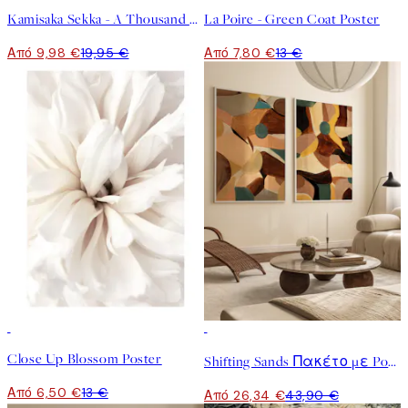
Kamisaka Sekka - A Thousand Grasses Pl.09 Poster
La Poire - Green Coat Poster
Από 9,98 €
19,95 €
Από 7,80 €
13 €
50%*
-40%
Close Up Blossom Poster
Shifting Sands Πακέτο με Poster
Από 6,50 €
13 €
Από 26,34 €
43,90 €