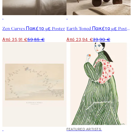
-40%
-40%
Zen Curves Πακέτο με Poster
Earth Toned Πακέτο με Poster
Από 35,91 €
59,85 €
Από 23,94 €
39,90 €
50%*
40%*
FEATURED ARTISTS