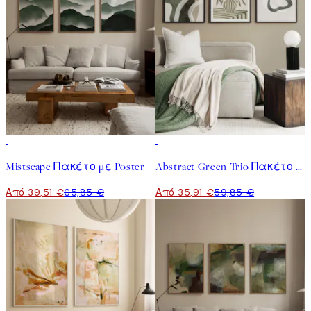
-40%
-40%
Mistscape Πακέτο με Poster
Abstract Green Trio Πακέτο με poster
Από 39,51 €
65,85 €
Από 35,91 €
59,85 €