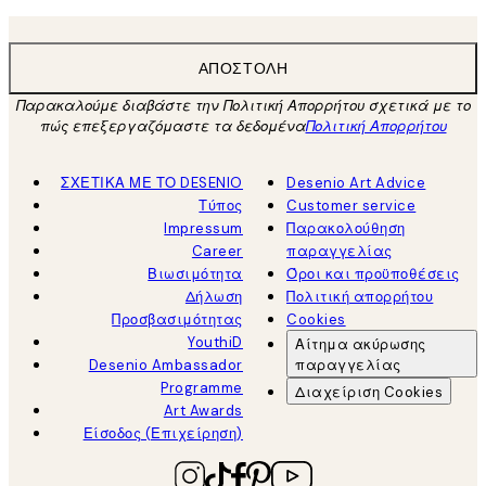
ΑΠΟΣΤΟΛΉ
Παρακαλούμε διαβάστε την Πολιτική Απορρήτου σχετικά με το
πώς επεξεργαζόμαστε τα δεδομένα
Πολιτική Απορρήτου
ΣΧΕΤΙΚΑ ΜΕ ΤΟ DESENIO
Desenio Art Advice
Τύπος
Customer service
Impressum
Παρακολούθηση
Career
παραγγελίας
Βιωσιμότητα
Όροι και προϋποθέσεις
Δήλωση
Πολιτική απορρήτου
Προσβασιμότητας
Cookies
YouthiD
Αίτημα ακύρωσης
Desenio Ambassador
παραγγελίας
Programme
Διαχείριση Cookies
Art Awards
Είσοδος (Επιχείρηση)