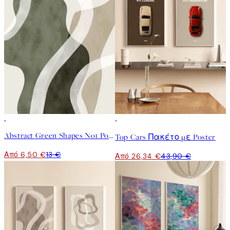
50%*
-40%
Abstract Green Shapes No1 Poster
Top Cars Πακέτο με Poster
Από 6,50 €
13 €
Από 26,34 €
43,90 €