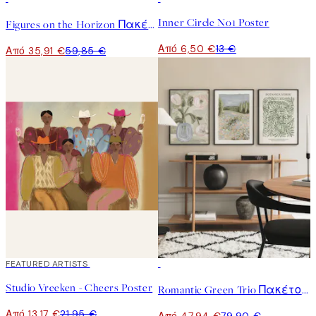
Inner Circle No1 Poster
Figures on the Horizon Πακέτο με Poster
Από 6,50 €
13 €
Από 35,91 €
59,85 €
40%*
FEATURED ARTISTS
-40%
Studio Vreeken - Cheers Poster
Romantic Green Trio Πακέτο με poster
Από 13,17 €
21,95 €