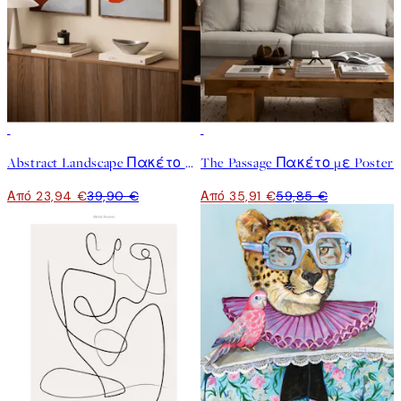
-40%
-40%
Abstract Landscape Πακέτο με Poster
The Passage Πακέτο με Poster
Από 23,94 €
39,90 €
Από 35,91 €
59,85 €