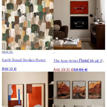
NEW IN
-40%
Earth Toned Strokes Poster
The Icon Series Πακέτο με Poster
Από 13 €
Από 39,51 €
65,85 €