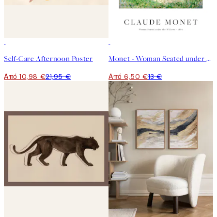
50%*
50%*
Self-Care Afternoon Poster
Monet - Woman Seated under the Willows Poster
Από 10,98 €
21,95 €
Από 6,50 €
13 €