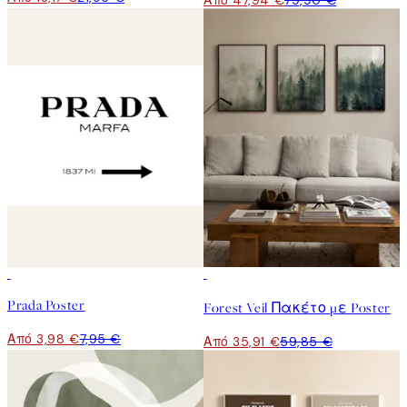
Από 47,94 €
79,90 €
50%*
-40%
Prada Poster
Forest Veil Πακέτο με Poster
Από 3,98 €
7,95 €
Από 35,91 €
59,85 €