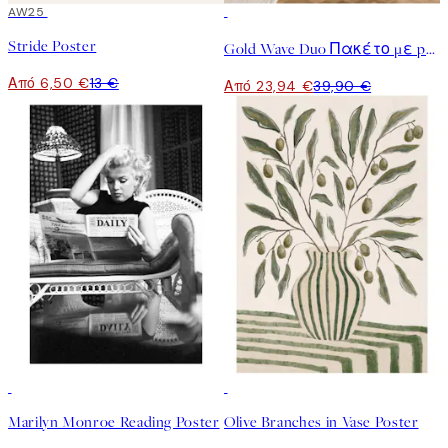
50%*
AW25
-40%
Stride Poster
Gold Wave Duo Πακέτο με poster
Από 6,50 €
13 €
Από 23,94 €
39,90 €
50%*
Marilyn Monroe Reading Poster
Olive Branches in Vase Poster