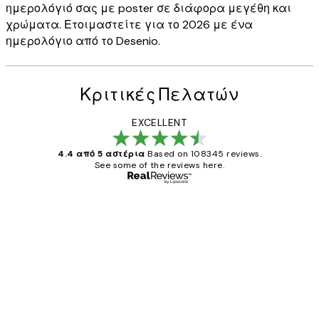
ημερολόγιό σας με poster σε διάφορα μεγέθη και
χρώματα. Ετοιμαστείτε για το 2026 με ένα
ημερολόγιο από το Desenio.
Κριτικές Πελατών
EXCELLENT
4.4 από 5 αστέρια
Based on 108345 reviews.
See some of the reviews here.
Επαληθευμένος αγοραστής
Κριτικές
Πελατών
The quality of the posters was excellent
and the package was delivered on time.
1 Απρ
ΠΑΝΑΓΙΩΤΗΣ Κ