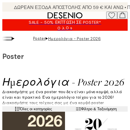
Skip
to
main
SALE - 50% ΈΚΠΤΩΣΗ ΣΕ POSTER*
content.
0 s
0 λ.
Ισχύει
μέχρι:
▸
▸
Poster
Ημερολόγια - Poster 2026
2026-
08-
09
Poster
Ημερολόγια - Poster 2026
Διακοσμήστε με ένα poster που δεν είναι μόνο κομψό, αλλά
είναι και πρακτικό. Ένα ημερολόγιο τοίχου για το
2026
!
Διακοσμήστε τους τοίχους σας με ένα κομψό poster
ημερολόγιο, για ένα λουκ που ταιριάζει τόσο στο γραφείο όσο
Διαβάστε περισσότερα
Όλες οι κατηγορίες
Φίλτρο & Ταξινόμηση
και στην κουζίνα.