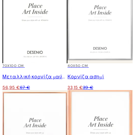
15%*
70X100 CM
15%*
40X50 CM
Μεταλλική κορνίζα μαύρη
Κορνίζα ασημί
56,95 €
67 €
33,15 €
39 €