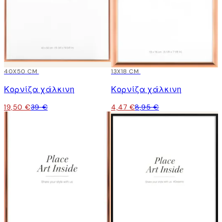
-50%
40X50 CM
-50%
13X18 CM
Κορνίζα χάλκινη
Κορνίζα χάλκινη
19,50 €
39 €
4,47 €
8,95 €