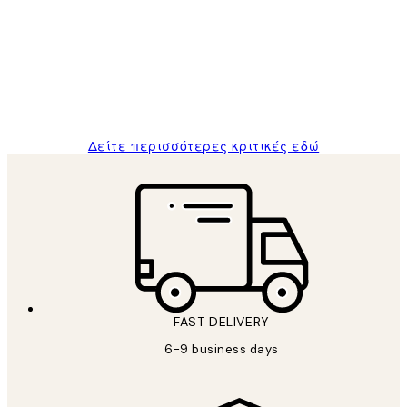
Πελατών
The quality of the posters was excellent
and the package was delivered on time.
1 Απρ
ΠΑΝΑΓΙΩΤΗΣ Κ
Δείτε περισσότερες κριτικές εδώ
FAST DELIVERY
6-9 business days