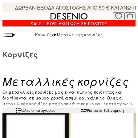
Skip
to
main
SALE - 50% ΈΚΠΤΩΣΗ ΣΕ POSTER*
content.
▸
▸
Κορνίζες
Μεταλλικές κορνίζες
Κορνίζες
Μεταλλικές κορνίζες
Οι μεταλλικές κορνίζες μας είναι υψηλής ποιότητας και
διατίθενται σε μαύρο, χρυσό, ασημί και χάλκινο. Όλες οι
μεταλλικές κορνίζες μας έχουν ένα κομψό και λεπτό προφίλ
και δίνουν μια αίσθηση υψηλής ποιότητας στους τοίχους σας.
Διαβάστε περισσότερα
Όλες οι κατηγορίες
Φίλτρο & Ταξινόμηση
Ανοίγουν εύκολα στο πίσω μέρος και μπορούν να κρεμαστούν
τόσο κάθετα όσο και οριζόντια. Οι μεταλλικές κορνίζες μας
έρχονται με ακρυλικό γυαλί, ένα ελαφρύ και ανθεκτικό υλικό
που διατηρεί ανέπαφη την τέχνη σας.