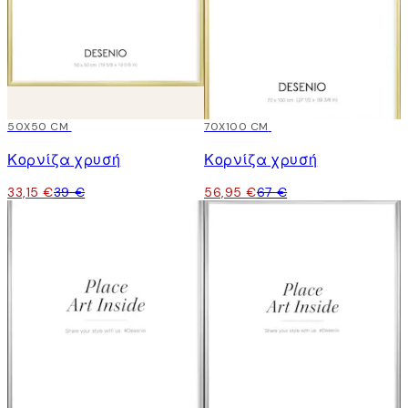
15%*
50X50 CM
15%*
70X100 CM
Κορνίζα χρυσή
Κορνίζα χρυσή
33,15 €
39 €
56,95 €
67 €