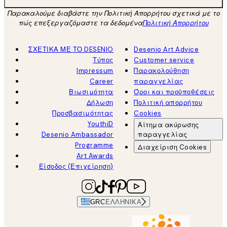
Παρακαλούμε διαβάστε την Πολιτική Απορρήτου σχετικά με το
πώς επεξεργαζόμαστε τα δεδομένα
Πολιτική Απορρήτου
ΣΧΕΤΙΚΑ ΜΕ ΤΟ DESENIO
Desenio Art Advice
Τύπος
Customer service
Impressum
Παρακολούθηση
Career
παραγγελίας
Βιωσιμότητα
Όροι και προϋποθέσεις
Δήλωση
Πολιτική απορρήτου
Προσβασιμότητας
Cookies
YouthiD
Αίτημα ακύρωσης
Desenio Ambassador
παραγγελίας
Programme
Διαχείριση Cookies
Art Awards
Είσοδος (Επιχείρηση)
GRC
ΕΛΛΗΝΙΚΆ