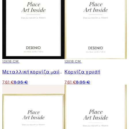
15%*
13X18 CM
15%*
13X18 CM
Μεταλλική κορνίζα μαύρη
Κορνίζα χρυσή
7,61 €
8,95 €
7,61 €
8,95 €