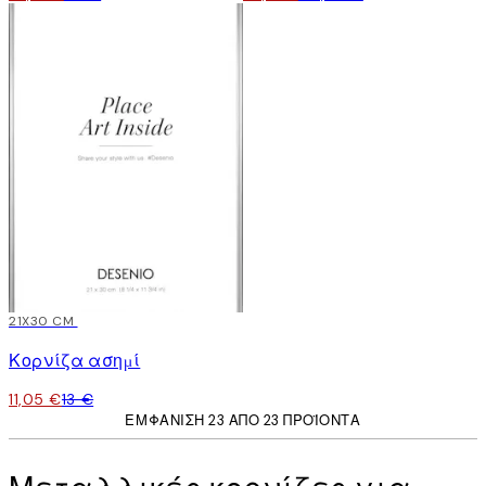
15%*
21X30 CM
Κορνίζα ασημί
11,05 €
13 €
ΕΜΦΆΝΙΣΗ 23 ΑΠΌ 23 ΠΡΟΪΌΝΤΑ