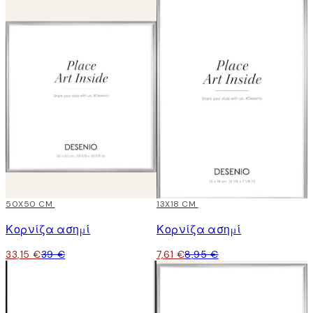
15%*
50X50 CM
15%*
13X18 CM
Κορνίζα ασημί
Κορνίζα ασημί
33,15 €
39 €
7,61 €
8,95 €