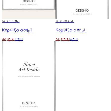
15%*
50X50 CM
15%*
70X100 CM
Κορνίζα ασημί
Κορνίζα ασημί
33,15 €
39 €
56,95 €
67 €