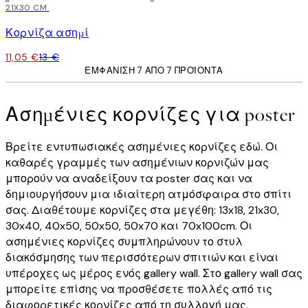
15%*
21X30 CM
Κορνίζα ασημί
11,05 €
13 €
ΕΜΦΆΝΙΣΗ 7 ΑΠΌ 7 ΠΡΟΪΌΝΤΑ
Ασημένιες κορνίζες για poster
Βρείτε εντυπωσιακές ασημένιες κορνίζες εδώ. Οι
καθαρές γραμμές των ασημένιων κορνιζών μας
μπορούν να αναδείξουν τα poster σας και να
δημιουργήσουν μια ιδιαίτερη ατμόσφαιρα στο σπίτι
σας. Διαθέτουμε κορνίζες στα μεγέθη: 13x18, 21x30,
30x40, 40x50, 50x50, 50x70 και 70x100cm. Οι
ασημένιες κορνίζες συμπληρώνουν το στυλ
διακόσμησης των περισσότερων σπιτιών και είναι
υπέροχες ως μέρος ενός gallery wall. Στο gallery wall σας
μπορείτε επίσης να προσθέσετε πολλές από τις
διαφορετικές κορνίζες από τη συλλογή μας.