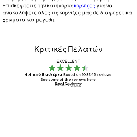
Επισκεφτείτε την κατηγορία
κορνίζες
για να
ανακαλύψετε όλες τις κορνίζες μας σε διαφορετικά
χρώματα και μεγέθη.
Κριτικές Πελατών
EXCELLENT
4.4 από 5 αστέρια
Based on 108345 reviews.
See some of the reviews here.
Επαληθευμένος αγοραστής
Κριτικές
Πελατών
The quality of the posters was excellent
and the package was delivered on time.
1 Απρ