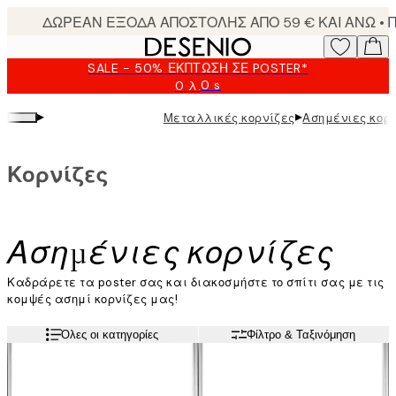
Skip
to
main
SALE - 50% ΈΚΠΤΩΣΗ ΣΕ POSTER*
content.
0 s
0 λ.
Ισχύει
μέχρι:
▸
▸
Μεταλλικές κορνίζες
Ασημένιες κορ
2026-
08-
09
Κορνίζες
Ασημένιες κορνίζες
Καδράρετε τα poster σας και διακοσμήστε το σπίτι σας με τις
κομψές ασημί κορνίζες μας!
Διαβάστε περισσότερα
Όλες οι κατηγορίες
Φίλτρο & Ταξινόμηση