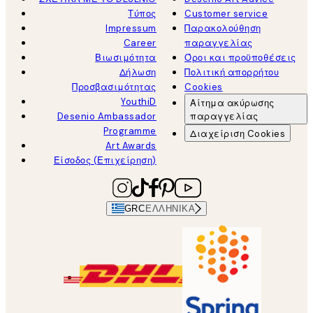
Τύπος
Customer service
Impressum
Παρακολούθηση
Career
παραγγελίας
Βιωσιμότητα
Όροι και προϋποθέσεις
Δήλωση
Πολιτική απορρήτου
Προσβασιμότητας
Cookies
YouthiD
Αίτημα ακύρωσης
Desenio Ambassador
παραγγελίας
Programme
Διαχείριση Cookies
Art Awards
Είσοδος (Επιχείρηση)
GRC
ΕΛΛΗΝΙΚΆ