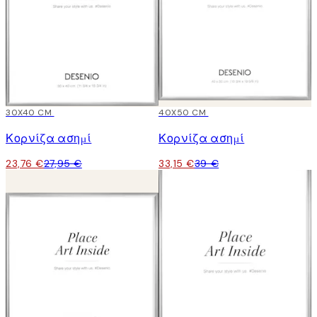
15%*
30X40 CM
15%*
40X50 CM
Κορνίζα ασημί
Κορνίζα ασημί
23,76 €
27,95 €
33,15 €
39 €