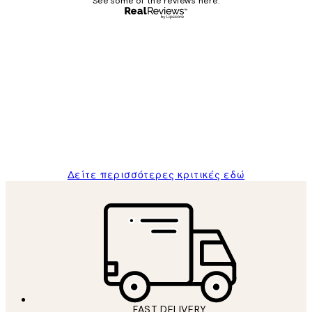
See some of the reviews here.
Επαληθευμένος αγοραστής
Κριτικές
Πελατών
The quality of the posters was excellent
and the package was delivered on time.
1 Απρ
ΠΑΝΑΓΙΩΤΗΣ Κ
Δείτε περισσότερες κριτικές εδώ
FAST DELIVERY