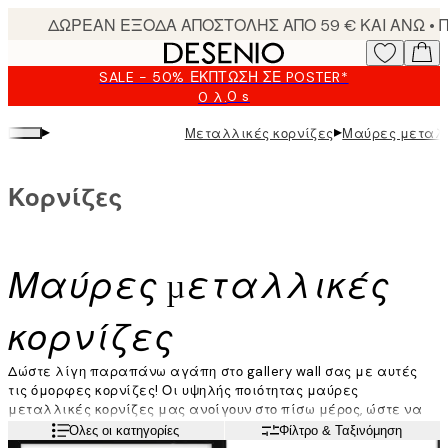
Skip
to
main
SALE - 50% ΈΚΠΤΩΣΗ ΣΕ POSTER*
content.
0 s
0 λ.
Ισχύει
μέχρι:
▸
▸
Μεταλλικές κορνίζες
Μαύρες μεταλλ
2026-
08-
09
Κορνίζες
Μαύρες μεταλλικές
κορνίζες
Δώστε λίγη παραπάνω αγάπη στο gallery wall σας με αυτές
τις όμορφες κορνίζες! Οι υψηλής ποιότητας μαύρες
μεταλλικές κορνίζες μας ανοίγουν στο πίσω μέρος, ώστε να
μπορείτε να τοποθετείτε εύκολα τα poster σας, για ένα κομψό
Διαβάστε περισσότερα
Όλες οι κατηγορίες
Φίλτρο & Ταξινόμηση
αποτέλεσμα.