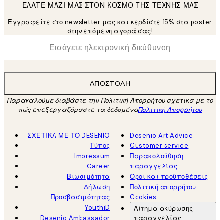
ΕΛΑΤΕ ΜΑΖΙ ΜΑΣ ΣΤΟΝ ΚΟΣΜΟ ΤΗΣ ΤΕΧΝΗΣ ΜΑΣ
Εγγραφείτε στο newsletter μας και κερδίστε 15% στα poster
στην επόμενη αγορά σας!
*
Ηλεκτρονική Διεύθυνση
ΑΠΟΣΤΟΛΉ
Παρακαλούμε διαβάστε την Πολιτική Απορρήτου σχετικά με το
πώς επεξεργαζόμαστε τα δεδομένα
Πολιτική Απορρήτου
ΣΧΕΤΙΚΑ ΜΕ ΤΟ DESENIO
Desenio Art Advice
Τύπος
Customer service
Impressum
Παρακολούθηση
Career
παραγγελίας
Βιωσιμότητα
Όροι και προϋποθέσεις
Δήλωση
Πολιτική απορρήτου
Προσβασιμότητας
Cookies
YouthiD
Αίτημα ακύρωσης
Desenio Ambassador
παραγγελίας