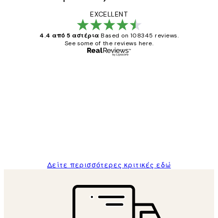
EXCELLENT
4.4 από 5 αστέρια
Based on 108345 reviews.
See some of the reviews here.
Επαληθευμένος αγοραστής
Κριτικές
Πελατών
The quality of the posters was excellent
and the package was delivered on time.
1 Απρ
ΠΑΝΑΓΙΩΤΗΣ Κ
Δείτε περισσότερες κριτικές εδώ