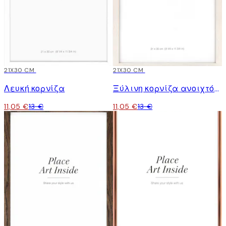
15%*
21X30 CM
15%*
21X30 CM
Λευκή κορνίζα
Ξύλινη κορνίζα ανοιχτόχρωμη
11,05 €
13 €
11,05 €
13 €