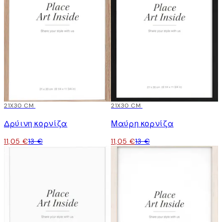
15%*
21X30 CM
15%*
21X30 CM
Δρύινη κορνίζα
Μαύρη κορνίζα
11,05 €
13 €
11,05 €
13 €