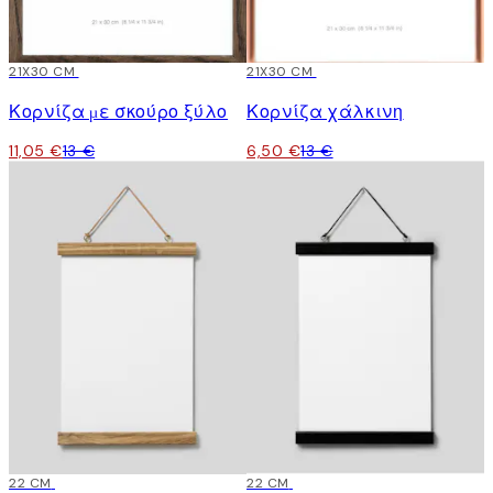
15%*
21X30 CM
-50%
21X30 CM
Κορνίζα με σκούρο ξύλο
Κορνίζα χάλκινη
11,05 €
13 €
6,50 €
13 €
22 CM
22 CM