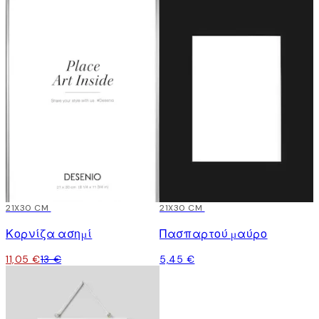
15%*
21X30 CM
21X30 CM
Κορνίζα ασημί
Πασπαρτού μαύρο
11,05 €
13 €
5,45 €