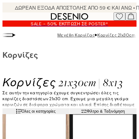
Skip
to
main
SALE - 50% ΈΚΠΤΩΣΗ ΣΕ POSTER*
content.
▸
▸
Μεγέθη Κορνίζας
Κορνίζες 21x30cm | 
Κορνίζες
Κορνίζες 21x30cm | 8x13
Σε αυτήν την κατηγορία έχουμε συγκεντρώσει όλες τις
κορνίζες διαστάσεων 21x30 cm. Έχουμε μια μεγάλη γκάμα
κορνιζών σε διάφορα χρώματα και υλικά. Επίσης διαθέτουμε
κρεμαστές κορνίζες και πασπαρτού με τις ίδιες διαστάσεις.
Διαβάστε περισσότερα
Όλες οι κατηγορίες
Φίλτρο & Ταξινόμηση
Κάντε mix and match με κορνίζες σε διαφορετικά μεγέθη και
χρώματα για να δημιουργήσετε ένα μοντέρνο gallery wall!