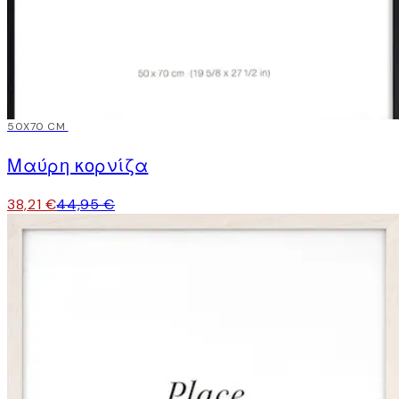
15%*
50X70 CM
Μαύρη κορνίζα
38,21 €
44,95 €