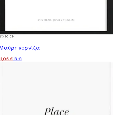
15%*
21X30 CM
Μαύρη κορνίζα
11,05 €
13 €