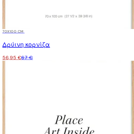
15%*
70X100 CM
Δρύινη κορνίζα
56,95 €
67 €