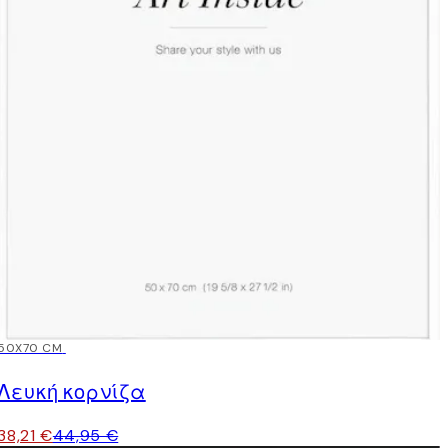
15%*
50X70 CM
Λευκή κορνίζα
38,21 €
44,95 €