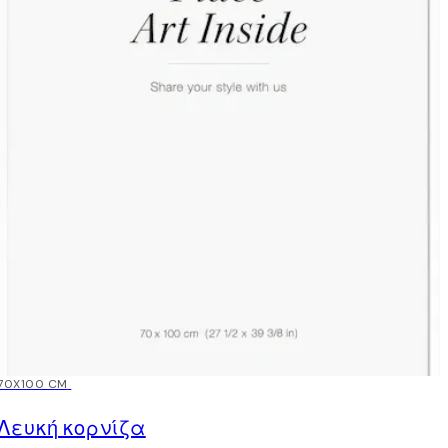
15%*
70X100 CM
Λευκή κορνίζα