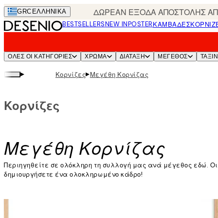
Skip
ΔΩΡΕΑΝ ΕΞΟΔΑ ΑΠΟΣΤΟΛΗΣ ΑΠΟ
GRC
ΕΛΛΗΝΙΚΆ
to
BESTSELLERS
NEW IN
POSTER
ΚΑΜΒΆΔΕΣ
ΚΟΡΝΊΖ
main
content.
ΌΛΕΣ ΟΙ ΚΑΤΗΓΟΡΊΕΣ
ΧΡΩΜΑ
ΔΙΑΤΑΞΗ
ΜΕΓΕΘΟΣ
ΤΑΞΙ
▸
▸
Κορνίζες
Μεγέθη Κορνίζας
Κορνίζες
Μεγέθη Κορνίζας
Περιηγηθείτε σε ολόκληρη τη συλλογή μας ανά μέγεθος εδώ. Οι
δημιουργήσετε ένα ολοκληρωμένο κάδρο!
Διαβάστε περισσότερα