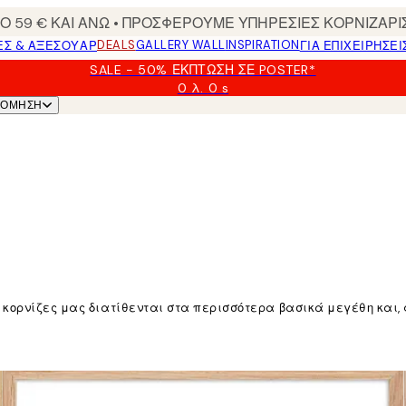
 59 € ΚΑΙ ΑΝΩ • ΠΡΟΣΦΕΡΟΥΜΕ ΥΠΗΡΕΣΙΕΣ ΚΟΡΝΙΖΑΡΙ
DEALS
GALLERY WALL
INSPIRATION
ΕΣ & ΑΞΕΣΟΥΆΡ
ΓΙΑ ΕΠΙΧΕΙΡΗΣΕΙ
SALE - 50% ΈΚΠΤΩΣΗ ΣΕ POSTER*
0 λ.
0 s
Ισχύει
ΝΌΜΗΣΗ
μέχρι:
2026-
08-
09
 κορνίζες μας διατίθενται στα περισσότερα βασικά μεγέθη και, 