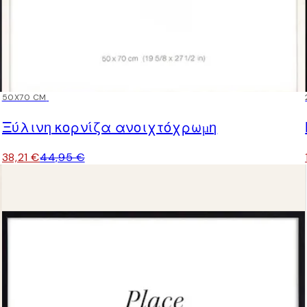
15%*
50X70 CM
Ξύλινη κορνίζα ανοιχτόχρωμη
38,21 €
44,95 €