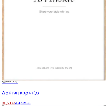
15%*
50X70 CM
Δρύινη κορνίζα
38,21 €
44,95 €