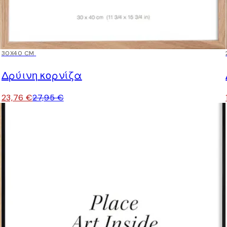
15%*
30X40 CM
Δρύινη κορνίζα
23,76 €
27,95 €