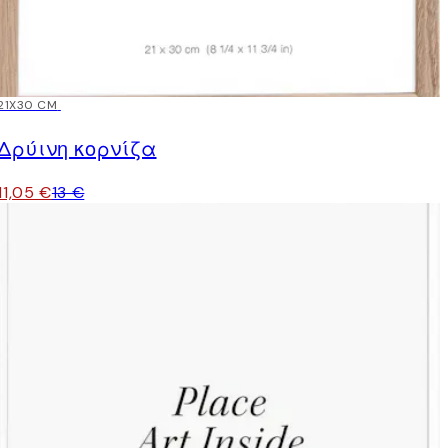
15%*
21X30 CM
Δρύινη κορνίζα
11,05 €
13 €