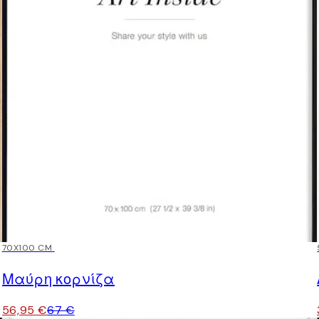
15%*
70X100 CM
Μαύρη κορνίζα
56,95 €
67 €