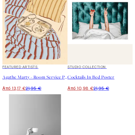
40%*
FEATURED ARTISTS
50%*
STUDIO COLLECTION
Agathe Marty - Room Service Poster
Cocktails In Bed Poster
Από 13,17 €
21,95 €
Από 10,98 €
21,95 €