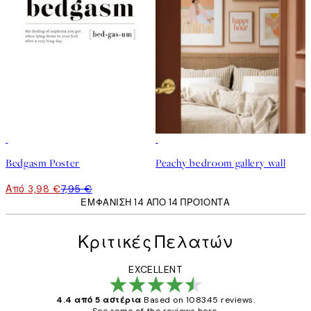
50%*
Bedgasm Poster
Peachy bedroom gallery wall
Από 3,98 €
7,95 €
ΕΜΦΆΝΙΣΗ 14 ΑΠΌ 14 ΠΡΟΪΌΝΤΑ
Κριτικές Πελατών
EXCELLENT
4.4 από 5 αστέρια
Based on 108345 reviews.
See some of the reviews here.