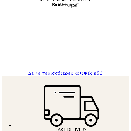
Επαληθευμένος αγοραστής
Κριτικές
Πελατών
The quality of the posters was excellent
and the package was delivered on time.
1 Απρ
ΠΑΝΑΓΙΩΤΗΣ Κ
Δείτε περισσότερες κριτικές εδώ
FAST DELIVERY