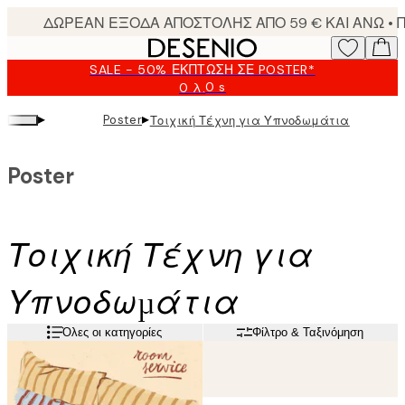
Skip
to
main
SALE - 50% ΈΚΠΤΩΣΗ ΣΕ POSTER*
content.
0 s
0 λ.
Ισχύει
μέχρι:
▸
▸
Poster
Τοιχική Τέχνη για Υπνοδωμάτια
2026-
08-
09
Poster
Τοιχική Τέχνη για
Υπνοδωμάτια
Όλες οι κατηγορίες
Φίλτρο & Ταξινόμηση