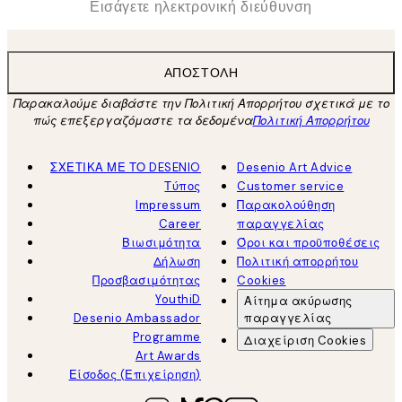
ΑΠΟΣΤΟΛΉ
Παρακαλούμε διαβάστε την Πολιτική Απορρήτου σχετικά με το
πώς επεξεργαζόμαστε τα δεδομένα
Πολιτική Απορρήτου
ΣΧΕΤΙΚΑ ΜΕ ΤΟ DESENIO
Desenio Art Advice
Τύπος
Customer service
Impressum
Παρακολούθηση
Career
παραγγελίας
Βιωσιμότητα
Όροι και προϋποθέσεις
Δήλωση
Πολιτική απορρήτου
Προσβασιμότητας
Cookies
YouthiD
Αίτημα ακύρωσης
Desenio Ambassador
παραγγελίας
Programme
Διαχείριση Cookies
Art Awards
Είσοδος (Επιχείρηση)