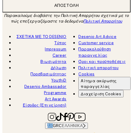
ΑΠΟΣΤΟΛΉ
Παρακαλούμε διαβάστε την Πολιτική Απορρήτου σχετικά με το
πώς επεξεργαζόμαστε τα δεδομένα
Πολιτική Απορρήτου
ΣΧΕΤΙΚΑ ΜΕ ΤΟ DESENIO
Desenio Art Advice
Τύπος
Customer service
Impressum
Παρακολούθηση
Career
παραγγελίας
Βιωσιμότητα
Όροι και προϋποθέσεις
Δήλωση
Πολιτική απορρήτου
Προσβασιμότητας
Cookies
YouthiD
Αίτημα ακύρωσης
Desenio Ambassador
παραγγελίας
Programme
Διαχείριση Cookies
Art Awards
Είσοδος (Επιχείρηση)
GRC
ΕΛΛΗΝΙΚΆ