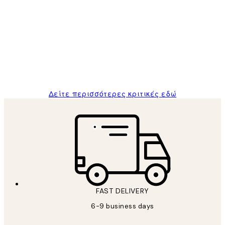
Κριτικές
Πελατών
The quality of the posters was excellent
and the package was delivered on time.
1 Απρ
ΠΑΝΑΓΙΩΤΗΣ Κ
Δείτε περισσότερες κριτικές εδώ
FAST DELIVERY
6-9 business days