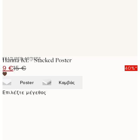
images
FEATURED ARTISTS
Hanna KL - Stacked Poster
9 €
15 €
40%*
Poster
Καμβάς
Επιλέξτε μέγεθος