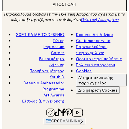
ΑΠΟΣΤΟΛΉ
Παρακαλούμε διαβάστε την Πολιτική Απορρήτου σχετικά με το
πώς επεξεργαζόμαστε τα δεδομένα
Πολιτική Απορρήτου
ΣΧΕΤΙΚΑ ΜΕ ΤΟ DESENIO
Desenio Art Advice
Τύπος
Customer service
Impressum
Παρακολούθηση
Career
παραγγελίας
Βιωσιμότητα
Όροι και προϋποθέσεις
Δήλωση
Πολιτική απορρήτου
Προσβασιμότητας
Cookies
YouthiD
Αίτημα ακύρωσης
Desenio Ambassador
παραγγελίας
Programme
Διαχείριση Cookies
Art Awards
Είσοδος (Επιχείρηση)
GRC
ΕΛΛΗΝΙΚΆ