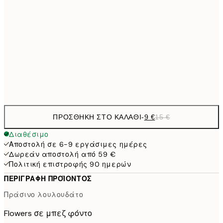
13,1
30x40 cm
21,
22,8
50x70 cm
Frame
options
ΠΡΟΣΘΉΚΗ ΣΤΟ ΚΑΛΆΘΙ
-
9 €
15 €
Διαθέσιμο
Αποστολή σε 6-9 εργάσιμες ημέρες
Δωρεάν αποστολή από 59 €
Πολιτική επιστροφής 90 ημερών
ΠΕΡΙΓΡΑΦΉ ΠΡΟΪΌΝΤΟΣ
Πράσινο λουλουδάτο
Flowers σε μπεζ φόντο