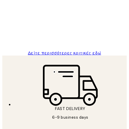
Κριτικές
Πελατών
The quality of the posters was excellent
and the package was delivered on time.
1 Απρ
ΠΑΝΑΓΙΩΤΗΣ Κ
Δείτε περισσότερες κριτικές εδώ
FAST DELIVERY
6-9 business days