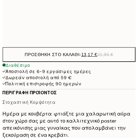
22,8
50x70 cm
Frame
options
ΠΡΟΣΘΉΚΗ ΣΤΟ ΚΑΛΆΘΙ
-
13,17 €
21,95 €
Διαθέσιμο
Αποστολή σε 6-9 εργάσιμες ημέρες
Δωρεάν αποστολή από 59 €
Πολιτική επιστροφής 90 ημερών
ΠΕΡΙΓΡΑΦΉ ΠΡΟΪΌΝΤΟΣ
Στοχαστική Κομψότητα
Ημέρα με κουβέρτα: φτιάξτε μια χαλαρωτική αύρα
στον χώρο σας με αυτό το καλλιτεχνικό poster
απεικόνισης μιας γυναίκας που απολαμβάνει την
ξεκούραση σε ένα κρεβάτι.