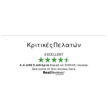
Κριτικές Πελατών
EXCELLENT
4.4 από 5 αστέρια
Based on 108345 reviews.
See some of the reviews here.
Επαληθευμένος αγοραστής
Κριτικές
Πελατών
The quality of the posters was excellent
and the package was delivered on time.