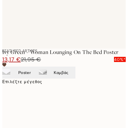
images
FEATURED ARTISTS
Ivy Green - Woman Lounging On The Bed Poster
13,17 €
21,95 €
40%*
Poster
Καμβάς
Επιλέξτε μέγεθος