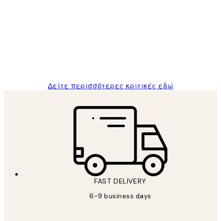
Πελατών
The quality of the posters was excellent
and the package was delivered on time.
1 Απρ
ΠΑΝΑΓΙΩΤΗΣ Κ
Δείτε περισσότερες κριτικές εδώ
FAST DELIVERY
6-9 business days