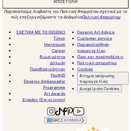
ΑΠΟΣΤΟΛΉ
Παρακαλούμε διαβάστε την Πολιτική Απορρήτου σχετικά με το
πώς επεξεργαζόμαστε τα δεδομένα
Πολιτική Απορρήτου
ΣΧΕΤΙΚΑ ΜΕ ΤΟ DESENIO
Desenio Art Advice
Τύπος
Customer service
Impressum
Παρακολούθηση
Career
παραγγελίας
Βιωσιμότητα
Όροι και προϋποθέσεις
Δήλωση
Πολιτική απορρήτου
Προσβασιμότητας
Cookies
YouthiD
Αίτημα ακύρωσης
Desenio Ambassador
παραγγελίας
Programme
Διαχείριση Cookies
Art Awards
Είσοδος (Επιχείρηση)
GRC
ΕΛΛΗΝΙΚΆ