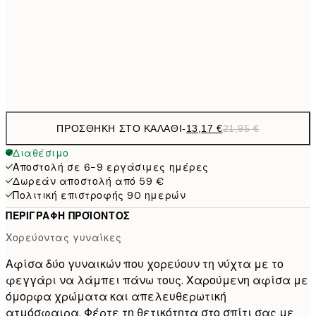
22,8
50x70 cm
Frame
options
ΠΡΟΣΘΉΚΗ ΣΤΟ ΚΑΛΆΘΙ
-
13,17 €
21,95 €
Διαθέσιμο
Αποστολή σε 6-9 εργάσιμες ημέρες
Δωρεάν αποστολή από 59 €
Πολιτική επιστροφής 90 ημερών
ΠΕΡΙΓΡΑΦΉ ΠΡΟΪΌΝΤΟΣ
Χορεύοντας γυναίκες
Αφίσα δύο γυναικών που χορεύουν τη νύχτα με το
φεγγάρι να λάμπει πάνω τους. Χαρούμενη αφίσα με
όμορφα χρώματα και απελευθερωτική
ατμόσφαιρα. Φέρτε τη θετικότητα στο σπίτι σας με