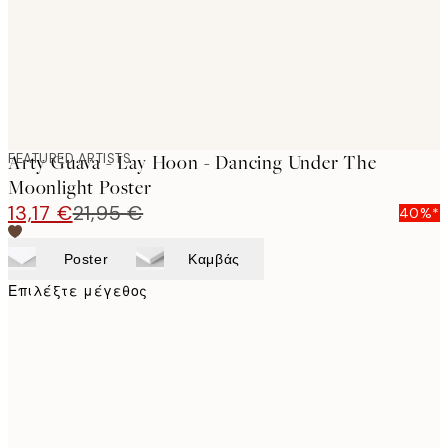
FEATURED ARTISTS
Arty Guava - Lay Hoon - Dancing Under The
Moonlight Poster
13,17 €
21,95 €
40%*
Poster
Καμβάς
Επιλέξτε μέγεθος