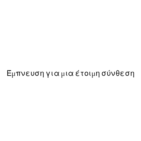
50%*
s Poster
Rustic Garden Portrait Poste
Από 7,50 €
15 €
Έμπνευση για μια έτοιμη σύνθεση